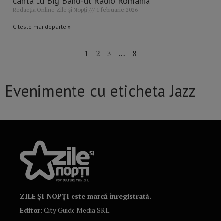
cânta cu Big Band-ul Radio România
Redacția Online Zile și Nopți
1 februarie 2026
Citeste mai departe »
1
2
3
…
8
Evenimente cu eticheta Jazz
ZILE ȘI NOPȚI este marcă înregistrată.
Editor
: City Guide Media SRL.