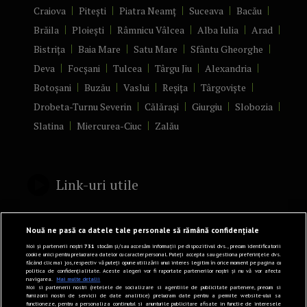
Craiova
Pitești
Piatra Neamț
Suceava
Bacău
Brăila
Ploiești
Râmnicu Vâlcea
Alba Iulia
Arad
Bistrița
Baia Mare
Satu Mare
Sfântu Gheorghe
Deva
Focșani
Tulcea
Târgu Jiu
Alexandria
Botoșani
Buzău
Vaslui
Reșița
Târgoviște
Drobeta-Turnu Severin
Călărași
Giurgiu
Slobozia
Slatina
Miercurea-Ciuc
Zalău
Link-uri utile
Politică de confidențialitate
Nouă ne pasă ca datele tale personale să rămână confidențiale
Termeni și Condiții
Noi și partenerii noștri
731
stocăm și/sau accesăm informații pe dispozitivul dvs., precum identificatorii
cookie unici pentru prelucrarea datelor cu caracter personal. Puteți accepta sau gestiona preferințele dvs.
făcând clic mai jos, respectiv vă puteți opune utilizării unui interes legitim în orice moment pe pagina cu
Mediakit Zile si Nopti
politica de confidențialitate. Aceste alegeri vor fi raportate partenerilor noștri și nu vă vor afecta
navigarea.
Mai multe detalii
Contact
Noi si partenerii nostri (retelele de socializare si agentiile de publicitate partenere, precum si
furnizorii nostri de servicii de date analitice) prelucram date pentru a permite website-ului sa
functioneze, pentru a personaliza continutul si anunturile publicitare afisate in functie de interesele