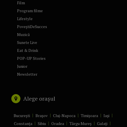
Film
Program filme
Lifestyle
PoveștiDeSucces
Muzică
Sunete Live
Eat & Drink
POP-UP Stories
Junior
Newsletter
Alege orașul
București
Brașov
Cluj-Napoca
Timișoara
Iași
Constanța
Sibiu
Oradea
Târgu Mureș
Galați