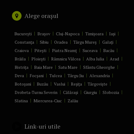
Alege orașul
București
Brașov
Cluj-Napoca
Timișoara
Iași
Constanța
Sibiu
Oradea
Târgu Mureș
Galați
Craiova
Pitești
Piatra Neamț
Suceava
Bacău
Brăila
Ploiești
Râmnicu Vâlcea
Alba Iulia
Arad
Bistrița
Baia Mare
Satu Mare
Sfântu Gheorghe
Deva
Focșani
Tulcea
Târgu Jiu
Alexandria
Botoșani
Buzău
Vaslui
Reșița
Târgoviște
Drobeta-Turnu Severin
Călărași
Giurgiu
Slobozia
Slatina
Miercurea-Ciuc
Zalău
Link-uri utile