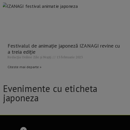
Festivalul de animație japoneză IZANAGI revine cu
a treia ediție
Redacția Online Zile și Nopți
13 februarie 2023
Citeste mai departe »
Evenimente cu eticheta
japoneza