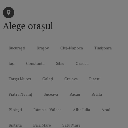
Alege orașul
București
Brașov
Cluj-Napoca
Timișoara
Iași
Constanța
Sibiu
Oradea
Târgu Mureș
Galați
Craiova
Pitești
Piatra Neamț
Suceava
Bacău
Brăila
Ploiești
Râmnicu Vâlcea
Alba Iulia
Arad
Bistrița
Baia Mare
Satu Mare