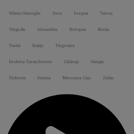
Sfântu Gheorghe
Deva
Focșani
Tulcea
Târgu Jiu
Alexandria
Botoșani
Buzău
Vaslui
Reșița
Târgoviște
Drobeta-Turnu Severin
Călărași
Giurgiu
Slobozia
Slatina
Miercurea-Ciuc
Zalău