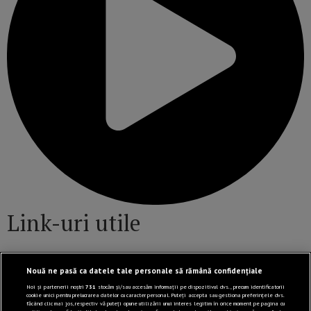
Link-uri utile
Nouă ne pasă ca datele tale personale să rămână confidențiale
Politică de confidențialitate
Noi și partenerii noștri
731
stocăm și/sau accesăm informații pe dispozitivul dvs., precum identificatorii
Termeni și Condiții
cookie unici pentru prelucrarea datelor cu caracter personal. Puteți accepta sau gestiona preferințele dvs.
făcând clic mai jos, respectiv vă puteți opune utilizării unui interes legitim în orice moment pe pagina cu