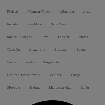
Ploiești
Râmnicu Vâlcea
Alba Iulia
Arad
Bistrița
Baia Mare
Satu Mare
Sfântu Gheorghe
Deva
Focșani
Tulcea
Târgu Jiu
Alexandria
Botoșani
Buzău
Vaslui
Reșița
Târgoviște
Drobeta-Turnu Severin
Călărași
Giurgiu
Slobozia
Slatina
Miercurea-Ciuc
Zalău