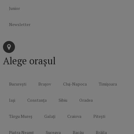
Junior
Newsletter
Alege orașul
București
Brașov
Cluj-Napoca
Timișoara
Iași
Constanța
Sibiu
Oradea
Târgu Mureș
Galați
Craiova
Pitești
Piatra Neamț
Suceava
Bacău
Brăila