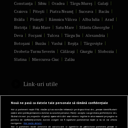
Constanța
Sibiu
Oradea
Târgu Mureș
Galați
Craiova
Pitești
Piatra Neamț
Suceava
Bacău
Brăila
Ploiești
Râmnicu Vâlcea
Alba Iulia
Arad
Bistrița
Baia Mare
Satu Mare
Sfântu Gheorghe
Deva
Focșani
Tulcea
Târgu Jiu
Alexandria
Botoșani
Buzău
Vaslui
Reșița
Târgoviște
Drobeta-Turnu Severin
Călărași
Giurgiu
Slobozia
Slatina
Miercurea-Ciuc
Zalău
Link-uri utile
Politică de confidențialitate
Nouă ne pasă ca datele tale personale să rămână confidențiale
Termeni și Condiții
Noi și partenerii noștri
731
stocăm și/sau accesăm informații pe dispozitivul dvs., precum identificatorii
cookie unici pentru prelucrarea datelor cu caracter personal. Puteți accepta sau gestiona preferințele dvs.
făcând clic mai jos, respectiv vă puteți opune utilizării unui interes legitim în orice moment pe pagina cu
Mediakit Zile si Nopti
politica de confidențialitate. Aceste alegeri vor fi raportate partenerilor noștri și nu vă vor afecta
navigarea.
Mai multe detalii
Contact
Noi si partenerii nostri (retelele de socializare si agentiile de publicitate partenere, precum si