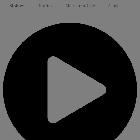
Slobozia
Slatina
Miercurea-Ciuc
Zalău