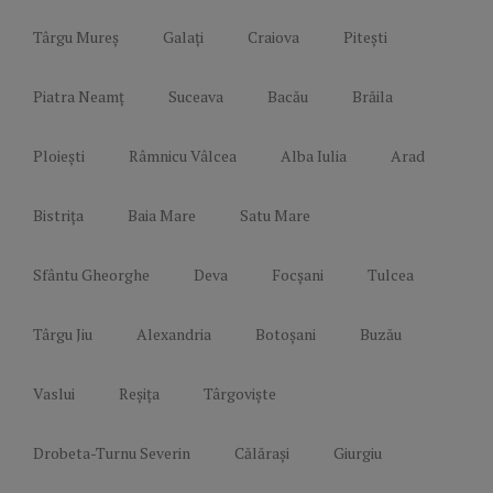
Târgu Mureș
Galați
Craiova
Pitești
Piatra Neamț
Suceava
Bacău
Brăila
Ploiești
Râmnicu Vâlcea
Alba Iulia
Arad
Bistrița
Baia Mare
Satu Mare
Sfântu Gheorghe
Deva
Focșani
Tulcea
Târgu Jiu
Alexandria
Botoșani
Buzău
Vaslui
Reșița
Târgoviște
Drobeta-Turnu Severin
Călărași
Giurgiu