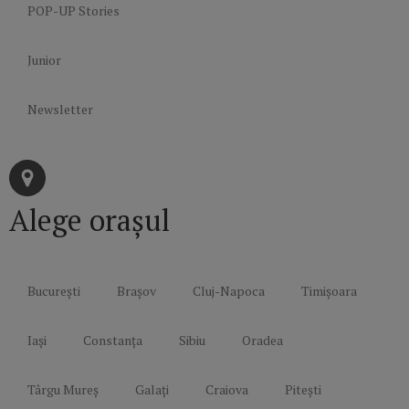
POP-UP Stories
Junior
Newsletter
Alege orașul
București
Brașov
Cluj-Napoca
Timișoara
Iași
Constanța
Sibiu
Oradea
Târgu Mureș
Galați
Craiova
Pitești