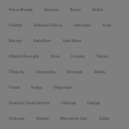
Piatra Neamț
Suceava
Bacău
Brăila
Ploiești
Râmnicu Vâlcea
Alba Iulia
Arad
Bistrița
Baia Mare
Satu Mare
Sfântu Gheorghe
Deva
Focșani
Tulcea
Târgu Jiu
Alexandria
Botoșani
Buzău
Vaslui
Reșița
Târgoviște
Drobeta-Turnu Severin
Călărași
Giurgiu
Slobozia
Slatina
Miercurea-Ciuc
Zalău