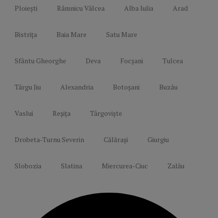
Ploiești
Râmnicu Vâlcea
Alba Iulia
Arad
Bistrița
Baia Mare
Satu Mare
Sfântu Gheorghe
Deva
Focșani
Tulcea
Târgu Jiu
Alexandria
Botoșani
Buzău
Vaslui
Reșița
Târgoviște
Drobeta-Turnu Severin
Călărași
Giurgiu
Slobozia
Slatina
Miercurea-Ciuc
Zalău