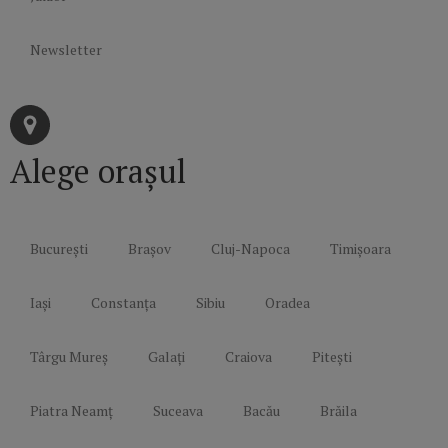
Newsletter
Alege orașul
București
Brașov
Cluj-Napoca
Timișoara
Iași
Constanța
Sibiu
Oradea
Târgu Mureș
Galați
Craiova
Pitești
Piatra Neamț
Suceava
Bacău
Brăila