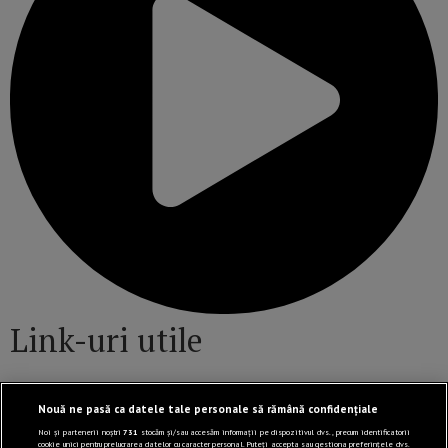
Link-uri utile
Nouă ne pasă ca datele tale personale să rămână confidențiale
Politică de confidențialitate
Noi și partenerii noștri
731
stocăm și/sau accesăm informații pe dispozitivul dvs., precum identificatorii
Termeni și Condiții
cookie unici pentru prelucrarea datelor cu caracter personal. Puteți accepta sau gestiona preferințele dvs.