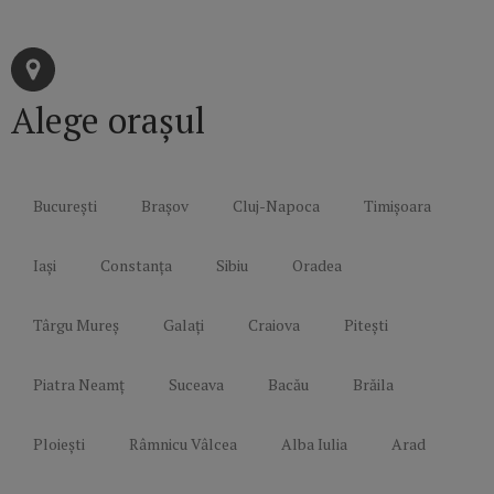
Alege orașul
București
Brașov
Cluj-Napoca
Timișoara
Iași
Constanța
Sibiu
Oradea
Târgu Mureș
Galați
Craiova
Pitești
Piatra Neamț
Suceava
Bacău
Brăila
Ploiești
Râmnicu Vâlcea
Alba Iulia
Arad