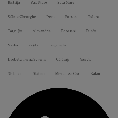
Bistrița
Baia Mare
Satu Mare
Sfântu Gheorghe
Deva
Focșani
Tulcea
Târgu Jiu
Alexandria
Botoșani
Buzău
Vaslui
Reșița
Târgoviște
Drobeta-Turnu Severin
Călărași
Giurgiu
Slobozia
Slatina
Miercurea-Ciuc
Zalău