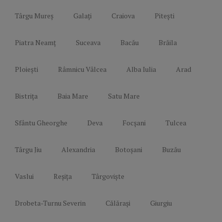
Târgu Mureș
Galați
Craiova
Pitești
Piatra Neamț
Suceava
Bacău
Brăila
Ploiești
Râmnicu Vâlcea
Alba Iulia
Arad
Bistrița
Baia Mare
Satu Mare
Sfântu Gheorghe
Deva
Focșani
Tulcea
Târgu Jiu
Alexandria
Botoșani
Buzău
Vaslui
Reșița
Târgoviște
Drobeta-Turnu Severin
Călărași
Giurgiu