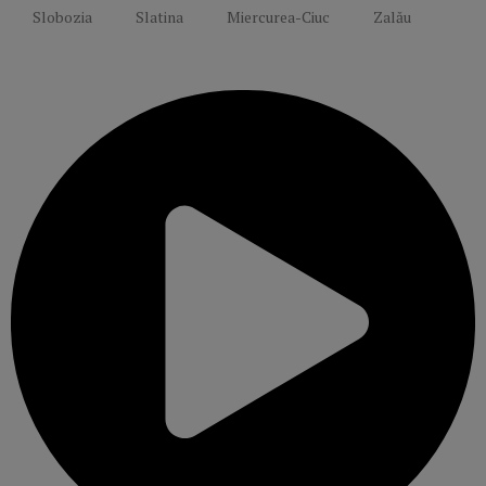
Slobozia
Slatina
Miercurea-Ciuc
Zalău