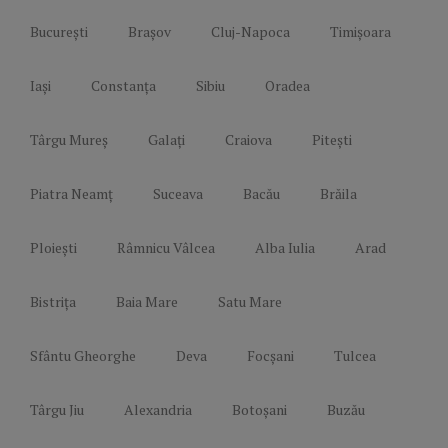
București
Brașov
Cluj-Napoca
Timișoara
Iași
Constanța
Sibiu
Oradea
Târgu Mureș
Galați
Craiova
Pitești
Piatra Neamț
Suceava
Bacău
Brăila
Ploiești
Râmnicu Vâlcea
Alba Iulia
Arad
Bistrița
Baia Mare
Satu Mare
Sfântu Gheorghe
Deva
Focșani
Tulcea
Târgu Jiu
Alexandria
Botoșani
Buzău