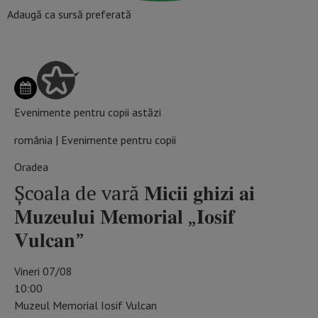
Adaugă ca sursă preferată
Evenimente pentru copii astăzi
românia | Evenimente pentru copii
Oradea
Școala de vară 𝐌𝐢𝐜𝐢𝐢 𝐠𝐡𝐢𝐳𝐢 𝐚𝐢
𝐌𝐮𝐳𝐞𝐮𝐥𝐮𝐢 𝐌𝐞𝐦𝐨𝐫𝐢𝐚𝐥 „𝐈𝐨𝐬𝐢𝐟
𝐕𝐮𝐥𝐜𝐚𝐧”
Vineri 07/08
10:00
Muzeul Memorial Iosif Vulcan