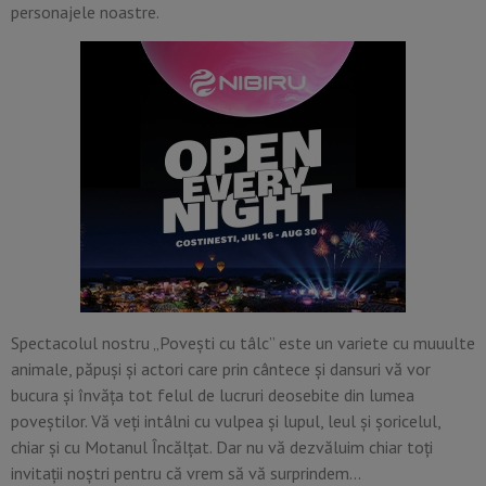
personajele noastre.
Spectacolul nostru „Povești cu tâlc” este un variete cu muuulte
animale, păpuși și actori care prin cântece și dansuri vă vor
bucura și învăța tot felul de lucruri deosebite din lumea
poveștilor. Vă veți intâlni cu vulpea și lupul, leul și șoricelul,
chiar și cu Motanul Încălțat. Dar nu vă dezvăluim chiar toți
invitații noștri pentru că vrem să vă surprindem…