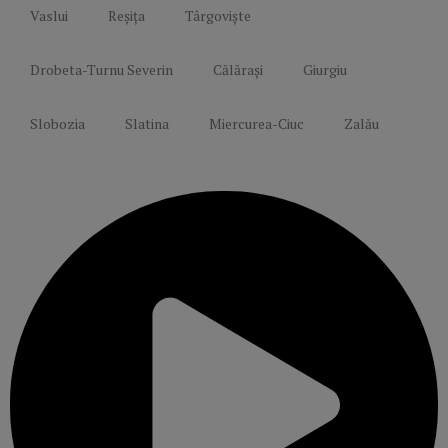
Vaslui
Reșița
Târgoviște
Drobeta-Turnu Severin
Călărași
Giurgiu
Slobozia
Slatina
Miercurea-Ciuc
Zalău