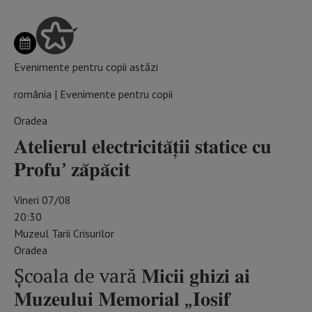
Evenimente pentru copii astăzi
românia | Evenimente pentru copii
Oradea
𝐀𝐭𝐞𝐥𝐢𝐞𝐫𝐮𝐥 𝐞𝐥𝐞𝐜𝐭𝐫𝐢𝐜𝐢𝐭𝐚̆𝐭̦𝐢𝐢 𝐬𝐭𝐚𝐭𝐢𝐜𝐞 𝐜𝐮
𝐏𝐫𝐨𝐟𝐮’ 𝐳𝐚̆𝐩𝐚̆𝐜𝐢𝐭
Vineri 07/08
20:30
Muzeul Tarii Crisurilor
Oradea
Școala de vară 𝐌𝐢𝐜𝐢𝐢 𝐠𝐡𝐢𝐳𝐢 𝐚𝐢
𝐌𝐮𝐳𝐞𝐮𝐥𝐮𝐢 𝐌𝐞𝐦𝐨𝐫𝐢𝐚𝐥 „𝐈𝐨𝐬𝐢𝐟