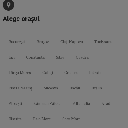
Alege orașul
București
Brașov
Cluj-Napoca
Timișoara
Iași
Constanța
Sibiu
Oradea
Târgu Mureș
Galați
Craiova
Pitești
Piatra Neamț
Suceava
Bacău
Brăila
Ploiești
Râmnicu Vâlcea
Alba Iulia
Arad
Bistrița
Baia Mare
Satu Mare