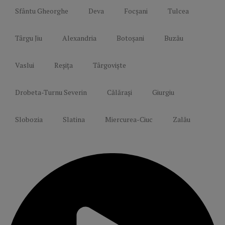
Sfântu Gheorghe
Deva
Focșani
Tulcea
Târgu Jiu
Alexandria
Botoșani
Buzău
Vaslui
Reșița
Târgoviște
Drobeta-Turnu Severin
Călărași
Giurgiu
Slobozia
Slatina
Miercurea-Ciuc
Zalău