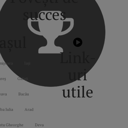
succes
așul
Link-
mișoara
Iași
uri
reș
Galați
utile
eava
Bacău
ba Iulia
Arad
Politică de
confidențialitate
ntu Gheorghe
Deva
Termeni și