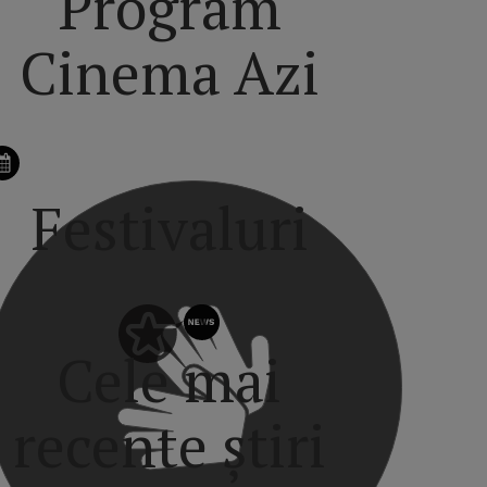
Program
Cinema Azi
Festivaluri
Cele mai
recente știri