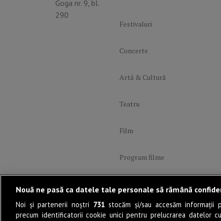
Goga nr. 9, bl.
290
Festivaluri
Concerte
Artă & Cultură
Teatru
Film
Program filme
Lifestyle
Nouă ne pasă ca datele tale personale să rămână confide
Noi și partenerii noștri
731
stocăm și/sau accesăm informații pe
PoveștiDeSucces
precum identificatorii cookie unici pentru prelucrarea datelor c