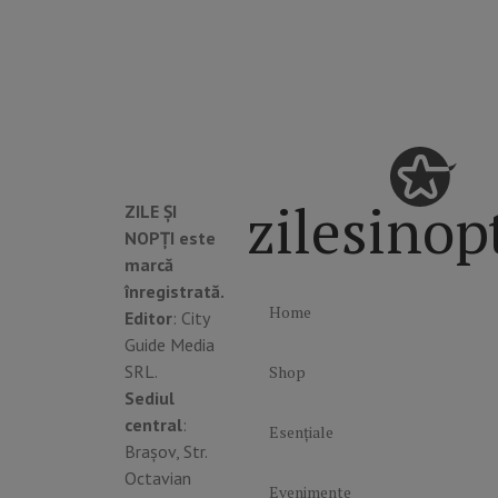
zilesinop
ZILE ȘI
NOPȚI este
marcă
înregistrată.
Home
Editor
: City
Guide Media
SRL.
Shop
Sediul
central
:
Esențiale
Brașov, Str.
Octavian
Evenimente