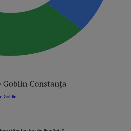
 Goblin Constanța
to Goblin
!
ilme
și
Festivaluri
din
România?