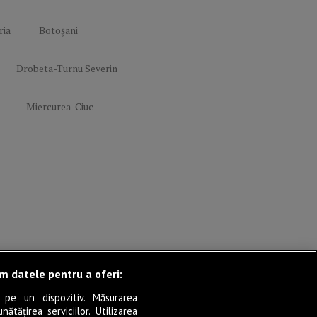
Condiții
ria
Botoșani
Mediakit Zile si
Nopti
Contact
Drobeta-Turnu Severin
Miercurea-Ciuc
ăm datele pentru a oferi:
 pe un dispozitiv. Măsurarea
tățirea serviciilor. Utilizarea