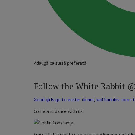
Adaugă ca sursă preferată
Follow the White Rabbit @
Good girls go to easter dinner, bad bunnies come 
Come and dance with us!
Vrei să fii la curent cu cele mai noi
Evenimente, F