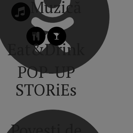
Muzică
Eat&Drink
POP-UP
STORiEs
Povești de