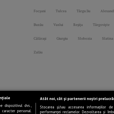
Focșani
Tulcea
Târgu Jiu
Alexand
Buzău
Vaslui
Reșița
Târgoviște
Călărași
Giurgiu
Slobozia
Slatina
Zalău
nțiale
Atât noi, cât și partenerii noștri prelucr
 dispozitivul dvs.,
Stocarea și/sau accesarea informațiilor de
u caracter personal.
performanței reclamelor. Dezvoltarea și îmbună