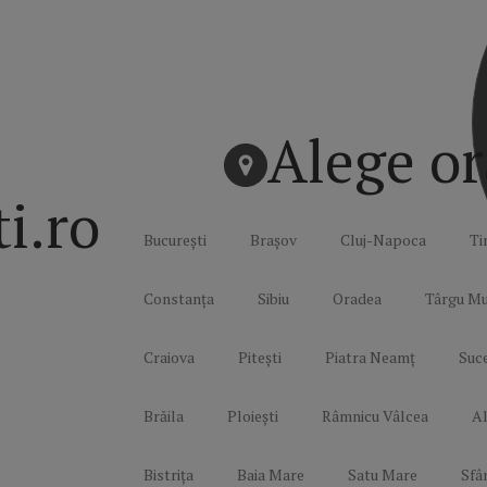
Alege or
ti.ro
București
Brașov
Cluj-Napoca
Ti
Constanța
Sibiu
Oradea
Târgu Mu
Craiova
Pitești
Piatra Neamț
Suc
Brăila
Ploiești
Râmnicu Vâlcea
Al
Bistrița
Baia Mare
Satu Mare
Sfâ