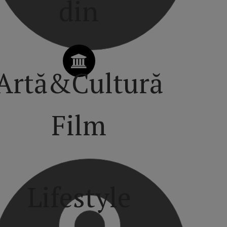
din
Artă&Cultură
Film
Lifestyle