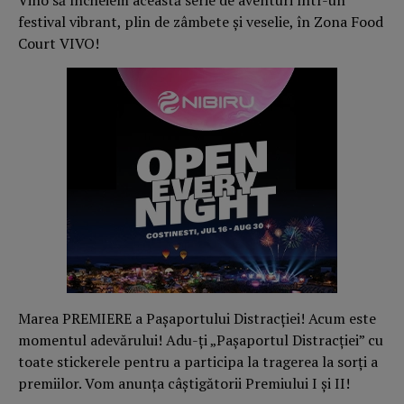
Vino să încheiem această serie de aventuri într-un
festival vibrant, plin de zâmbete și veselie, în Zona Food
Court VIVO!​
Marea PREMIERE a Pașaportului Distracției! Acum este
momentul adevărului! Adu-ți „Pașaportul Distracției” cu
toate stickerele pentru a participa la tragerea la sorți a
premiilor. Vom anunța câștigătorii Premiului I și II!​