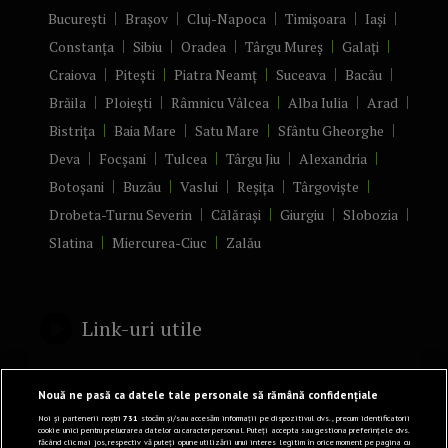
București
Brașov
Cluj-Napoca
Timișoara
Iași
Constanța
Sibiu
Oradea
Târgu Mureș
Galați
Craiova
Pitești
Piatra Neamț
Suceava
Bacău
Brăila
Ploiești
Râmnicu Vâlcea
Alba Iulia
Arad
Bistrița
Baia Mare
Satu Mare
Sfântu Gheorghe
Deva
Focșani
Tulcea
Târgu Jiu
Alexandria
Botoșani
Buzău
Vaslui
Reșița
Târgoviște
Drobeta-Turnu Severin
Călărași
Giurgiu
Slobozia
Slatina
Miercurea-Ciuc
Zalău
Link-uri utile
Politică de confidențialitate
Nouă ne pasă ca datele tale personale să rămână confidențiale
Termeni și Condiții
Noi și partenerii noștri
731
stocăm și/sau accesăm informații pe dispozitivul dvs., precum identificatorii
cookie unici pentru prelucrarea datelor cu caracter personal. Puteți accepta sau gestiona preferințele dvs.
făcând clic mai jos, respectiv vă puteți opune utilizării unui interes legitim în orice moment pe pagina cu