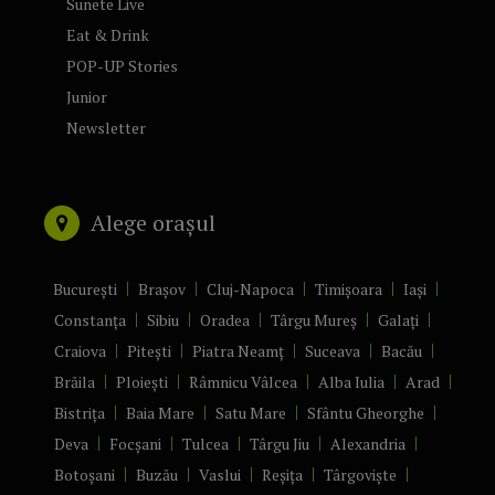
Sunete Live
Eat & Drink
POP-UP Stories
Junior
Newsletter
Alege orașul
București
Brașov
Cluj-Napoca
Timișoara
Iași
Constanța
Sibiu
Oradea
Târgu Mureș
Galați
Craiova
Pitești
Piatra Neamț
Suceava
Bacău
Brăila
Ploiești
Râmnicu Vâlcea
Alba Iulia
Arad
Bistrița
Baia Mare
Satu Mare
Sfântu Gheorghe
Deva
Focșani
Tulcea
Târgu Jiu
Alexandria
Botoșani
Buzău
Vaslui
Reșița
Târgoviște