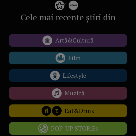
Cele mai recente știri din
Artă&Cultură
Film
Lifestyle
Muzică
Eat&Drink
POP-UP STORiEs