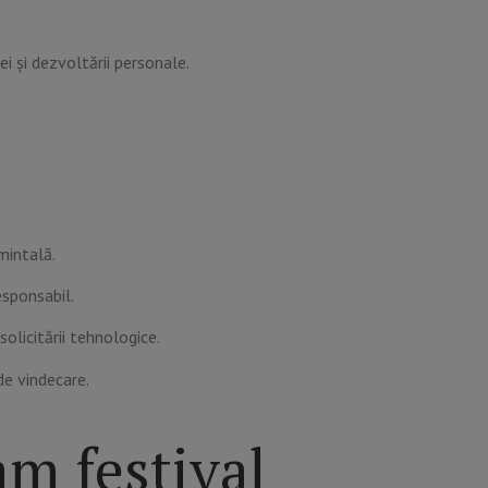
i și dezvoltării personale.
mintală.
esponsabil.
olicitării tehnologice.
de vindecare.
m festival