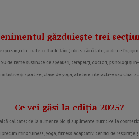
enimentul găzduiește trei secțiu
expozanți din toate colțurile țării și din străinătate, unde ne îngr
 50 de teme susținute de speakeri, terapeuți, doctori, psihologi și i
rtistice și sportive, clase de yoga, ateliere interactive sau chiar s
Ce vei găsi la ediția 2025?
naltă calitate: de la alimente bio și suplimente nutritive la cosmeti
 precum mindfulness, yoga, fitness adaptativ, tehnici de respirație ș