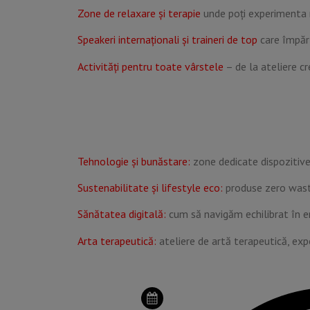
Zone de relaxare și terapie
unde poți experimenta m
Speakeri internaționali și traineri de top
care împărt
Activități pentru toate vârstele
– de la ateliere cr
Tehnologie și bunăstare:
zone dedicate dispozitivel
Sustenabilitate și lifestyle eco:
produse zero waste
Sănătatea digitală:
cum să navigăm echilibrat în er
Arta terapeutică:
ateliere de artă terapeutică, expo