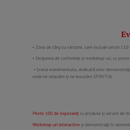
Ev
• Zona de târg cu vânzare, care include peste 110 
• Secțiunea de conferințe și workshop-uri, cu peste
• Scena evenimentului, dedicată unor demonstrații a
unde ne relaxăm și ne bucurăm SPIRITUL
Peste 100 de expozanți
cu produse și servicii de î
Workshop-uri interactive
și demonstrații în domenii