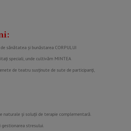
ni:
ijim de sănătatea și bunăstarea CORPULUI
nvitați speciali, unde cultivăm MINTEA
cenete de teatru susținute de sute de participanți,
ce naturale și soluții de terapie complementară.
i gestionarea stresului.