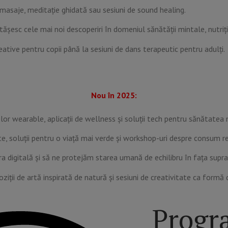
asaje, meditație ghidată sau sesiuni de sound healing.
ășesc cele mai noi descoperiri în domeniul sănătății mintale, nutriție
eative pentru copii până la sesiuni de dans terapeutic pentru adulți.
Nou în 2025:
or wearable, aplicații de wellness și soluții tech pentru sănătatea 
, soluții pentru o viață mai verde și workshop-uri despre consum r
a digitală și să ne protejăm starea umană de echilibru în fața supras
ziții de artă inspirată de natură și sesiuni de creativitate ca formă 
Progra