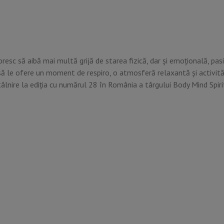
oresc să aibă mai multă grijă de starea fizică, dar și emoțională, pasi
să le ofere un moment de respiro, o atmosferă relaxantă și activităț
âlnire la ediția cu numărul 28 în România a târgului Body Mind Spir