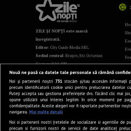
Ho
ZILE ȘI NOPȚI este marcă
Sh
înregistrată.
Ese
Editor
: City Guide Media SRL.
Ev
Sediul central
: Brașov, Str. Octavian
Fes
Goga nr. 9, bl. 290
Co
Nouă ne pasă ca datele tale personale să rămână confide
Art
Noi și partenerii noștri
731
stocăm și/sau accesăm informații pe
Tea
precum identificatorii cookie unici pentru prelucrarea datelor c
Fil
Puteți accepta sau gestiona preferințele dvs. făcând clic mai jos,
Pro
opune utilizării unui interes legitim în orice moment pe pag
confidențialitate. Aceste alegeri vor fi raportate partenerilor noștr
Lif
navigarea.
Mai multe detalii
Po
Noi si partenerii nostri (retelele de socializare si agentiile de p
Mu
precum si furnizorii nostri de servicii de date analitice) prel
Sun