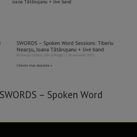
i
SWORDS – Spoken Word Sessions: Tiberiu
Neacșu, Ioana Tătărușanu + live band
Redacția Online Zile și Nopți
26 ianuarie 2023
Citeste mai departe »
a SWORDS – Spoken Word