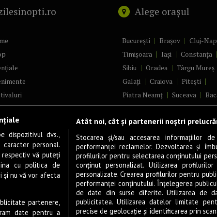
zilesinopti.ro
Alege orașul
me
București
Brașov
Cluj-Na
op
Timișoara
Iași
Constanța
nțiale
Sibiu
Oradea
Târgu Mureș
enimente
Galați
Craiova
Pitești
tivaluri
Piatra Neamț
Suceava
Bac
ncerte
Brăila
Ploiești
Râmnicu Vâ
nțiale
Atât noi, cât și partenerii noștri prelucr
ă & Cultură
Alba Iulia
Arad
Bistrița
 dispozitivul dvs.,
tru
Baia Mare
Satu Mare
Stocarea și/sau accesarea informațiilor de
u caracter personal.
performanței reclamelor. Dezvoltarea și îmbună
m
Sfântu Gheorghe
Deva
Fo
 respectiv vă puteți
profilurilor pentru selectarea conținutului pers
gram filme
Tulcea
Târgu Jiu
Alexandr
ina cu politica de
conținut personalizat. Utilizarea profilurilor
personalizate. Crearea profilurilor pentru publ
i și nu vă vor afecta
estyle
Botoșani
Buzău
Vaslui
R
performanței conținutului. Înțelegerea publiculu
veștiDeSucces
Târgoviște
de date din surse diferite. Utilizarea de d
publicitatea. Utilizarea datelor limitate pen
ublicitate partenere,
zică
Drobeta-Turnu Severin
Călăr
precise de geolocație și identificarea prin scana
ucram date pentru a
ete Live
Giurgiu
Slobozia
Slatina