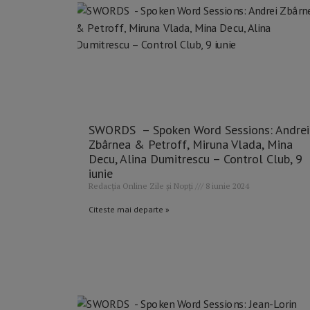
SWORDS – Spoken Word Sessions: Andrei
Zbârnea & Petroff, Miruna Vlada, Mina
Decu, Alina Dumitrescu – Control Club, 9
iunie
Redacția Online Zile și Nopți
8 iunie 2024
Citeste mai departe »