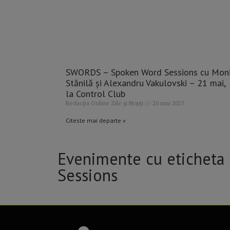
SWORDS – Spoken Word Sessions cu Mon
Stănilă și Alexandru Vakulovski – 21 mai,
la Control Club
Redacția Online Zile și Nopți
20 mai 2023
Citeste mai departe »
Evenimente cu etichet
Sessions