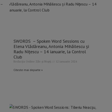
SWORDS – Spoken Word Sessions cu
Elena Vlădăreanu, Antonia Mihăilescu și
Radu Nițescu – 14 ianuarie, la Control
Club
Redacția Online Zile și Nopți
12 ianuarie 2024
Citeste mai departe »