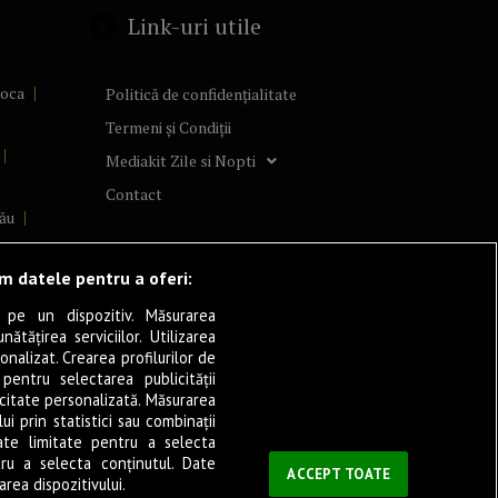
Link-uri utile
poca
Politică de confidențialitate
Termeni și Condiții
Mediakit Zile si Nopti
Contact
ău
lcea
ăm datele pentru a oferi:
 pe un dispozitiv. Măsurarea
tățirea serviciilor. Utilizarea
cșani
onalizat. Crearea profilurilor de
ia
 pentru selectarea publicității
icitate personalizată. Măsurarea
eșița
i prin statistici sau combinații
ate limitate pentru a selecta
tru a selecta conținutul. Date
ași
ACCEPT TOATE
rea dispozitivului.