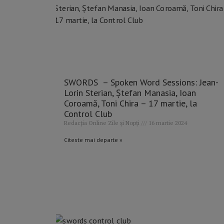
SWORDS – Spoken Word Sessions: Jean-
Lorin Sterian, Ștefan Manasia, Ioan
Coroamă, Toni Chira – 17 martie, la
Control Club
Redacția Online Zile și Nopți
16 martie 2024
Citeste mai departe »