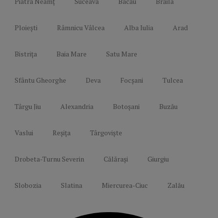
Piatra Neamț
Suceava
Bacău
Brăila
Ploiești
Râmnicu Vâlcea
Alba Iulia
Arad
Bistrița
Baia Mare
Satu Mare
Sfântu Gheorghe
Deva
Focșani
Tulcea
Târgu Jiu
Alexandria
Botoșani
Buzău
Vaslui
Reșița
Târgoviște
Drobeta-Turnu Severin
Călărași
Giurgiu
Slobozia
Slatina
Miercurea-Ciuc
Zalău