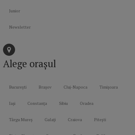
Junior
Newsletter
Alege orașul
București
Brașov
Cluj-Napoca
Timișoara
Iași
Constanța
Sibiu
Oradea
Târgu Mureș
Galați
Craiova
Pitești