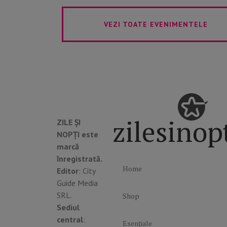
VEZI TOATE EVENIMENTELE
zilesinop
ZILE ȘI
NOPȚI este
marcă
înregistrată.
Home
Editor
: City
Guide Media
SRL.
Shop
Sediul
central
:
Esențiale