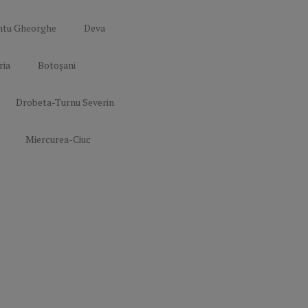
confidențialitate
ntu Gheorghe
Deva
Termeni și
Condiții
ria
Botoșani
Mediakit Zile si
Nopti
Contact
Drobeta-Turnu Severin
Miercurea-Ciuc