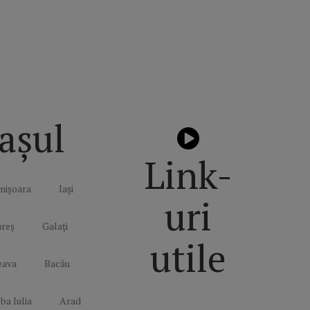
așul
Link-
mișoara
Iași
uri
reș
Galați
utile
eava
Bacău
ba Iulia
Arad
Politică de