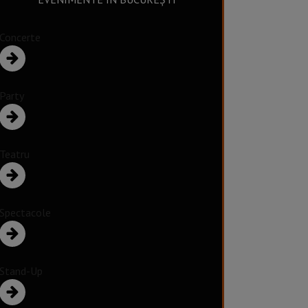
Concerte
Party
Teatru
Spectacole
Stand-Up