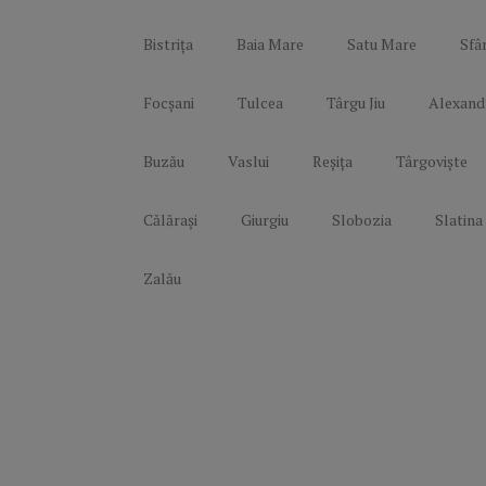
Bistrița
Baia Mare
Satu Mare
Sfâ
Focșani
Tulcea
Târgu Jiu
Alexand
Buzău
Vaslui
Reșița
Târgoviște
Călărași
Giurgiu
Slobozia
Slatina
Zalău