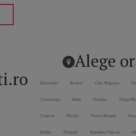
Alege or
ti.ro
București
Brașov
Cluj-Napoca
Ti
Constanța
Sibiu
Oradea
Târgu Mu
Craiova
Pitești
Piatra Neamț
Suc
Brăila
Ploiești
Râmnicu Vâlcea
Al