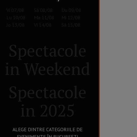
Vi
07/08
Sâ
08/08
Du
09/08
Lu
10/08
Ma
11/08
Mi
12/08
Jo
13/08
Vi
14/08
Sâ
15/08
Spectacole
in Weekend
Spectacole
in 2025
ALEGE DINTRE CATEGORIILE DE
EVENIMENTE ÎN BUCUREȘTI