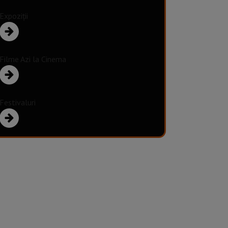
Expoziții
Filme Azi la Cinema
Festivaluri