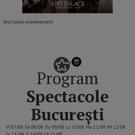
Vezi toate evenimentele
SCHIMBĂ ZIUA DIN CALENDAR
Program
Spectacole
București
Vi
07/08
Sâ
08/08
Du
09/08
Lu
10/08
Ma
11/08
Mi
12/08
Jo
13/08
Vi
14/08
Sâ
15/08