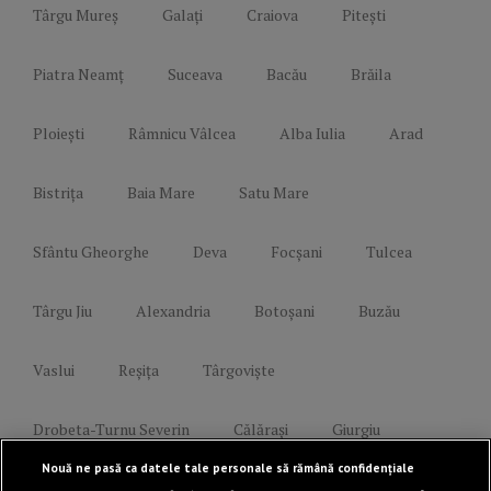
Târgu Mureș
Galați
Craiova
Pitești
Piatra Neamț
Suceava
Bacău
Brăila
Ploiești
Râmnicu Vâlcea
Alba Iulia
Arad
Bistrița
Baia Mare
Satu Mare
Sfântu Gheorghe
Deva
Focșani
Tulcea
Târgu Jiu
Alexandria
Botoșani
Buzău
Vaslui
Reșița
Târgoviște
Drobeta-Turnu Severin
Călărași
Giurgiu
Nouă ne pasă ca datele tale personale să rămână confidențiale
Slobozia
Slatina
Miercurea-Ciuc
Zalău