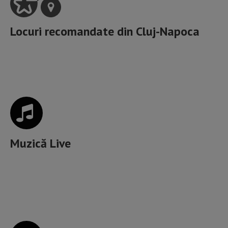
Locuri recomandate din
Cluj-Napoca
Cele mai incitante locuri cu Muzică Live din Cluj
Muzică Live
Artele spectacolelor, Muzee, Galerii de artă, Spații
culturale,