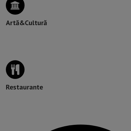
Artă&Cultură
Unde mâncăm bine în Cluj?
Restaurante
Muzică, băutură, mâncare & more