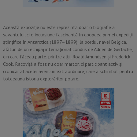
Această expoziție nu este reprezintă doar o biografie a
savantului, ci o incursiune fascinantă în epopeea primei expediții
științifice în Antarctica (1897–1899), la bordul navei Belgica,
alături de un echipaj internațional condus de Adrien de Gerlache,
din care făceau parte, printre alții, Roald Amundsen și Frederick
Cook. Racoviță a fost nu doar martor, ci participant activ și
cronicar al acelei aventuri extraordinare, care a schimbat pentru
totdeauna istoria explorărilor polare.