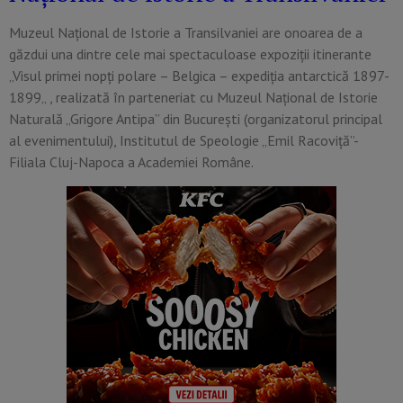
Muzeul Național de Istorie a Transilvaniei are onoarea de a
găzdui una dintre cele mai spectaculoase expoziții itinerante
„Visul primei nopți polare – Belgica – expediția antarctică 1897-
1899„ , realizată în parteneriat cu Muzeul Național de Istorie
Naturală „Grigore Antipa” din București (organizatorul principal
al evenimentului), Institutul de Speologie „Emil Racoviță”-
Filiala Cluj-Napoca a Academiei Române.