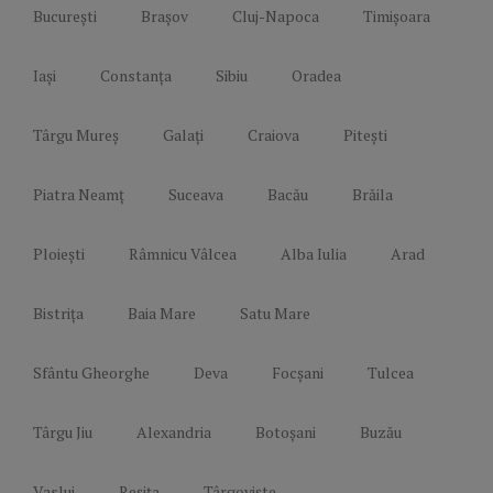
București
Brașov
Cluj-Napoca
Timișoara
Iași
Constanța
Sibiu
Oradea
Târgu Mureș
Galați
Craiova
Pitești
Piatra Neamț
Suceava
Bacău
Brăila
Ploiești
Râmnicu Vâlcea
Alba Iulia
Arad
Bistrița
Baia Mare
Satu Mare
Sfântu Gheorghe
Deva
Focșani
Tulcea
Târgu Jiu
Alexandria
Botoșani
Buzău
Vaslui
Reșița
Târgoviște