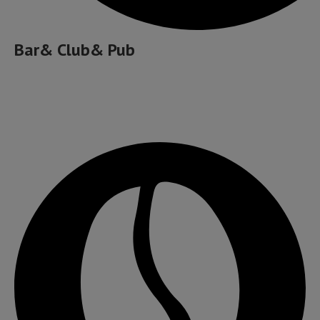
Bar& Club& Pub
Cafea bună, ceai și ceva dulce