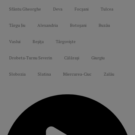
Sfântu Gheorghe
Deva
Focșani
Tulcea
Târgu Jiu
Alexandria
Botoșani
Buzău
Vaslui
Reșița
Târgoviște
Drobeta-Turnu Severin
Călărași
Giurgiu
Slobozia
Slatina
Miercurea-Ciuc
Zalău