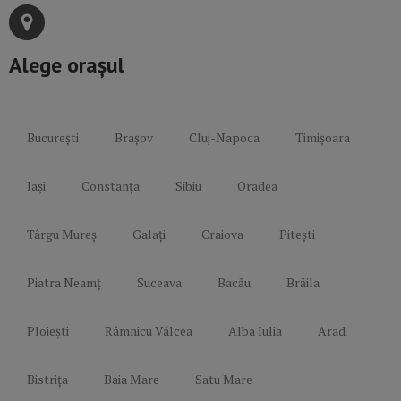
Alege orașul
București
Brașov
Cluj-Napoca
Timișoara
Iași
Constanța
Sibiu
Oradea
Târgu Mureș
Galați
Craiova
Pitești
Piatra Neamț
Suceava
Bacău
Brăila
Ploiești
Râmnicu Vâlcea
Alba Iulia
Arad
Bistrița
Baia Mare
Satu Mare