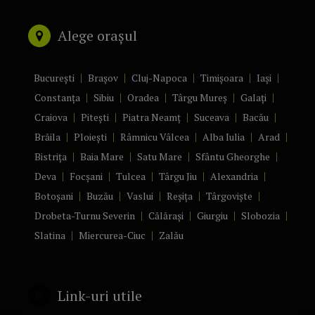
Alege orașul
București
Brașov
Cluj-Napoca
Timișoara
Iași
Constanța
Sibiu
Oradea
Târgu Mureș
Galați
Craiova
Pitești
Piatra Neamț
Suceava
Bacău
Brăila
Ploiești
Râmnicu Vâlcea
Alba Iulia
Arad
Bistrița
Baia Mare
Satu Mare
Sfântu Gheorghe
Deva
Focșani
Tulcea
Târgu Jiu
Alexandria
Botoșani
Buzău
Vaslui
Reșița
Târgoviște
Drobeta-Turnu Severin
Călărași
Giurgiu
Slobozia
Slatina
Miercurea-Ciuc
Zalău
Link-uri utile