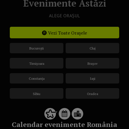
Evenimente Astăzi
ALEGE ORAȘUL
Vezi Toate Orașele
București
Cluj
Timișoara
Brașov
Constanța
Iași
Sibiu
Oradea
Calendar evenimente România