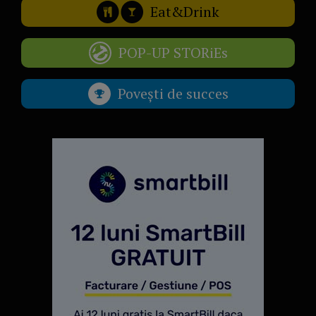
Eat&Drink
POP-UP STORiEs
Povești de succes