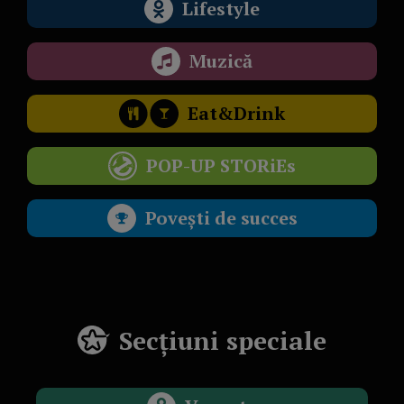
Lifestyle
Muzică
Eat&Drink
POP-UP STORiEs
Povești de succes
Secțiuni speciale