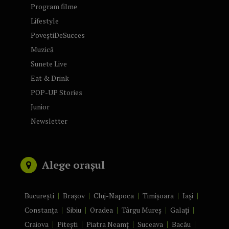
Program filme
Lifestyle
PoveștiDeSucces
Muzică
Sunete Live
Eat & Drink
POP-UP Stories
Junior
Newsletter
Alege orașul
București
Brașov
Cluj-Napoca
Timișoara
Iași
Constanța
Sibiu
Oradea
Târgu Mureș
Galați
Craiova
Pitești
Piatra Neamț
Suceava
Bacău