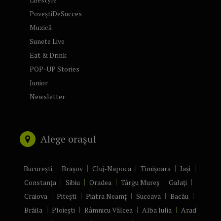
PoveștiDeSucces
Muzică
Sunete Live
Eat & Drink
POP-UP Stories
Junior
Newsletter
Alege orașul
București
Brașov
Cluj-Napoca
Timișoara
Iași
Constanța
Sibiu
Oradea
Târgu Mureș
Galați
Craiova
Pitești
Piatra Neamț
Suceava
Bacău
Brăila
Ploiești
Râmnicu Vâlcea
Alba Iulia
Arad