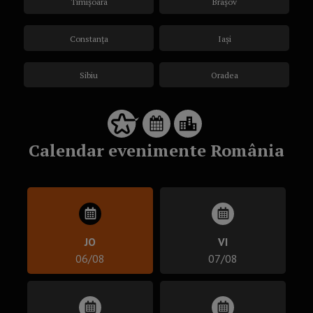
Timișoara
Brașov
Constanța
Iași
Sibiu
Oradea
Calendar evenimente România
JO
VI
06/08
07/08