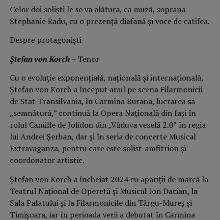
Celor doi solişti le se va alătura, ca muză, soprana
Stephanie Radu, cu o prezenţă diafană şi voce de catifea.
Despre protagonişti
Ştefan von Korch
– Tenor
Cu o evoluţie exponențială, națională şi internaţională,
Ştefan von Korch a început anul pe scena Filarmonicii
de Stat Transilvania, în Carmina Burana, lucrarea sa
„semnătură,” continuă la Opera Naţională din Iaşi în
rolul Camille de Jolidon din „Văduva veselă 2.0″ în regia
lui Andrei Şerban, dar şi în seria de concerte Musical
Extravaganza, pentru care este solist-amfitrion şi
coordonator artistic.
Ştefan von Korch a încheiat 2024 cu apariţii de marcă la
Teatrul Naţional de Operetă şi Musical Ion Dacian, la
Sala Palatului şi la Filarmonicile din Târgu-Mureş şi
Timişoara, iar în perioada verii a debutat în Carmina