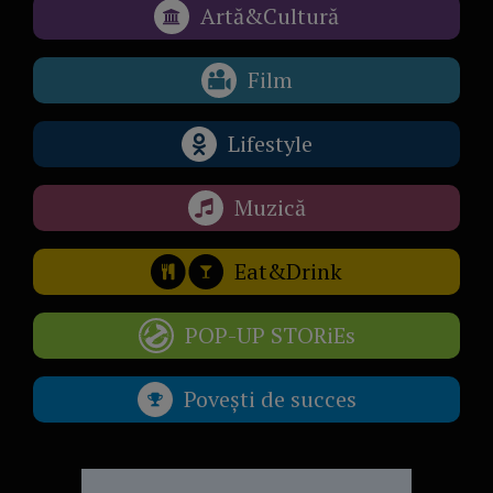
Artă&Cultură
Film
Lifestyle
Muzică
Eat&Drink
POP-UP STORiEs
Povești de succes