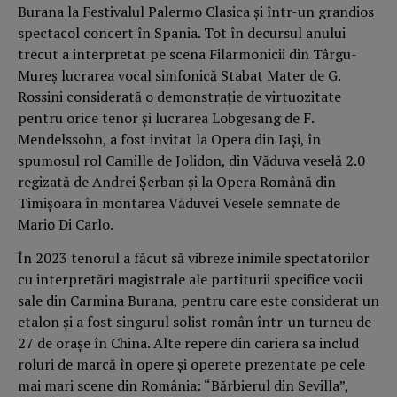
Burana la Festivalul Palermo Clasica şi într-un grandios
spectacol concert în Spania. Tot în decursul anului
trecut a interpretat pe scena Filarmonicii din Târgu-
Mureş lucrarea vocal simfonică Stabat Mater de G.
Rossini considerată o demonstraţie de virtuozitate
pentru orice tenor şi lucrarea Lobgesang de F.
Mendelssohn, a fost invitat la Opera din Iaşi, în
spumosul rol Camille de Jolidon, din Văduva veselă 2.0
regizată de Andrei Șerban şi la Opera Română din
Timişoara în montarea Văduvei Vesele semnate de
Mario Di Carlo.
În 2023 tenorul a făcut să vibreze inimile spectatorilor
cu interpretări magistrale ale partiturii specifice vocii
sale din Carmina Burana, pentru care este considerat un
etalon şi a fost singurul solist român într-un turneu de
27 de oraşe în China. Alte repere din cariera sa includ
roluri de marcă în opere şi operete prezentate pe cele
mai mari scene din România: “Bărbierul din Sevilla”,