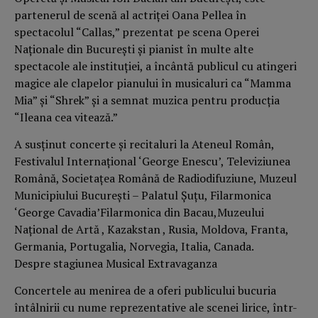
partenerul de scenă al actriţei Oana Pellea în
spectacolul “Callas,” prezentat pe scena Operei
Naţionale din Bucureşti şi pianist în multe alte
spectacole ale instituției, a încântă publicul cu atingeri
magice ale clapelor pianului în musicaluri ca “Mamma
Mia” şi “Shrek” şi a semnat muzica pentru producţia
“Ileana cea vitează.”
A susținut concerte și recitaluri la Ateneul Român,
Festivalul Internațional ‘George Enescu’, Televiziunea
Română, Societațea Română de Radiodifuziune, Muzeul
Municipiului București – Palatul Șuțu, Filarmonica
‘George Cavadia’Filarmonica din Bacau,Muzeului
Național de Artă , Kazakstan , Rusia, Moldova, Franta,
Germania, Portugalia, Norvegia, Italia, Canada.
Despre stagiunea Musical Extravaganza
Concertele au menirea de a oferi publicului bucuria
întâlnirii cu nume reprezentative ale scenei lirice, într-