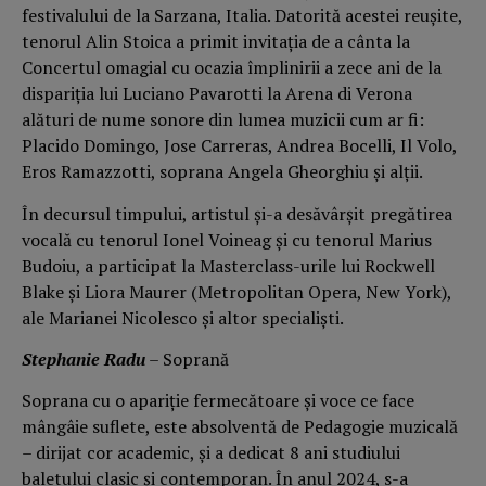
festivalului de la Sarzana, Italia. Datorită acestei reușite,
tenorul Alin Stoica a primit invitația de a cânta la
Concertul omagial cu ocazia împlinirii a zece ani de la
dispariţia lui Luciano Pavarotti la Arena di Verona
alături de nume sonore din lumea muzicii cum ar fi:
Placido Domingo, Jose Carreras, Andrea Bocelli, Il Volo,
Eros Ramazzotti, soprana Angela Gheorghiu și alții.
În decursul timpului, artistul şi-a desăvârşit pregătirea
vocală cu tenorul Ionel Voineag și cu tenorul Marius
Budoiu, a participat la Masterclass-urile lui Rockwell
Blake și Liora Maurer (Metropolitan Opera, New York),
ale Marianei Nicolesco și altor specialişti.
Stephanie Radu
– Soprană
Soprana cu o apariţie fermecătoare şi voce ce face
mângâie suflete, este absolventă de Pedagogie muzicală
– dirijat cor academic, şi a dedicat 8 ani studiului
baletului clasic şi contemporan. În anul 2024, s-a