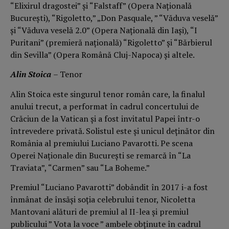
“Elixirul dragostei” şi “Falstaff” (Opera Naţională
Bucureşti), “Rigoletto,” „Don Pasquale, ” “Văduva veselă”
şi “Văduva veselă 2.0” (Opera Naţională din Iaşi), “I
Puritani” (premieră naţională) “Rigoletto” şi “Bărbierul
din Sevilla” (Opera Română Cluj-Napoca) şi altele.
Alin Stoica
– Tenor
Alin Stoica este singurul tenor român care, la finalul
anului trecut, a performat în cadrul concertului de
Crăciun de la Vatican şi a fost invitatul Papei într-o
întrevedere privată. Solistul este şi unicul deţinător din
România al premiului Luciano Pavarotti. Pe scena
Operei Naţionale din Bucureşti se remarcă în “La
Traviata”, “Carmen” sau “La Boheme.”
Premiul “Luciano Pavarotti” dobândit în 2017 i-a fost
înmânat de însăși soția celebrului tenor, Nicoletta
Mantovani alături de premiul al II-lea și premiul
publicului ” Vota la voce ” ambele obținute în cadrul