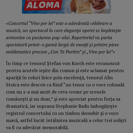
«
Concertul “Vivo per lei” este o adevărată celebrare a
muzicii, un spectacol în care eleganța operei se împleteşte
armonios cu pasiunea pop-ului. Repertoriul va purta
spectatorii printr-o gamă largă de emoții şi printre piese
emblematice precum „Con Te Partiro” și „Vivo per lei”
»
În timp ce tenorul Ştefan von Korch este recunoscut
pentru acutele ieşite din comun şi este aclamat pentru
apariţii în roluri lirice prin excelenţă, tenorul Alin
Stoica este descris ca fiind “un tenor cu o voce colosală
cum nu s-a mai auzit de ceva vreme pe scenele
românești și nu doar,” şi este apreciat pentru forţa sa
dramatică, iar soprana Stephanie Radu îmbogăţeşte
registrul concertului cu un timbru deosebit şi o voce
suavă, astfel încât întâlnirea muzicală a celor trei solişti
va fi cu adevărat memorabilă.