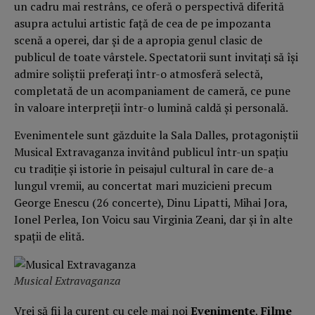
un cadru mai restrâns, ce oferă o perspectivă diferită
asupra actului artistic faţă de cea de pe impozanta
scenă a operei, dar şi de a apropia genul clasic de
publicul de toate vârstele. Spectatorii sunt invitaţi să îşi
admire soliştii preferaţi într-o atmosferă selectă,
completată de un acompaniament de cameră, ce pune
în valoare interpreţii într-o lumină caldă şi personală.
Evenimentele sunt găzduite la Sala Dalles, protagoniştii
Musical Extravaganza invitând publicul într-un spaţiu
cu tradiţie şi istorie în peisajul cultural în care de-a
lungul vremii, au concertat mari muzicieni precum
George Enescu (26 concerte), Dinu Lipatti, Mihai Jora,
Ionel Perlea, Ion Voicu sau Virginia Zeani, dar şi în alte
spaţii de elită.
Musical Extravaganza
Vrei să fii la curent cu cele mai noi
Evenimente
,
Filme