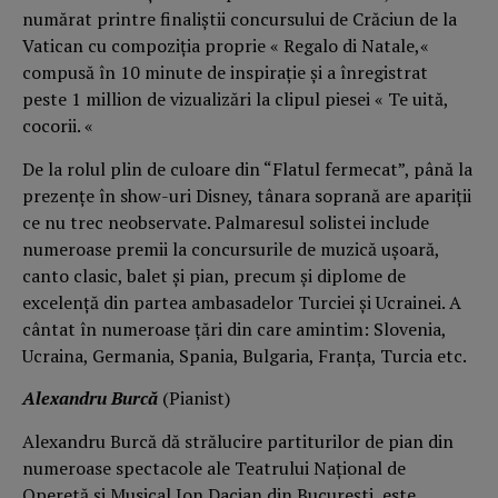
numărat printre finaliştii concursului de Crăciun de la
Vatican cu compoziţia proprie « Regalo di Natale,«
compusă în 10 minute de inspiraţie şi a înregistrat
peste 1 million de vizualizări la clipul piesei « Te uită,
cocorii. «
De la rolul plin de culoare din “Flatul fermecat”, până la
prezenţe în show-uri Disney, tânara soprană are apariţii
ce nu trec neobservate. Palmaresul solistei include
numeroase premii la concursurile de muzică ușoară,
canto clasic, balet și pian, precum și diplome de
excelență din partea ambasadelor Turciei și Ucrainei. A
cântat în numeroase țări din care amintim: Slovenia,
Ucraina, Germania, Spania, Bulgaria, Franța, Turcia etc.
Alexandru Burcă
(Pianist)
Alexandru Burcă dă strălucire partiturilor de pian din
numeroase spectacole ale Teatrului Naţional de
Operetă şi Musical Ion Dacian din Bucureşti, este