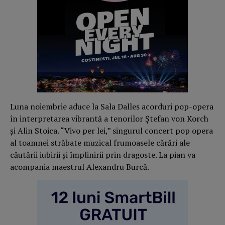
Luna noiembrie aduce la Sala Dalles acorduri pop-opera
în interpretarea vibrantă a tenorilor Ştefan von Korch
şi Alin Stoica. “Vivo per lei,” singurul concert pop opera
al toamnei străbate muzical frumoasele cărări ale
căutării iubirii şi împlinirii prin dragoste. La pian va
acompania maestrul Alexandru Burcă.