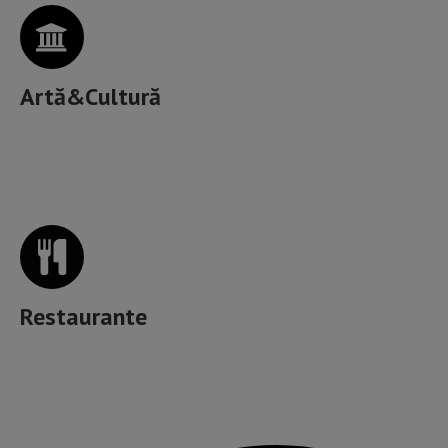
Artă&Cultură
Unde mâncăm bine în Cluj?
Restaurante
Muzică, băutură, mâncare & more