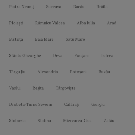
Piatra Neamț
Suceava
Bacău
Brăila
Ploiești
Râmnicu Vâlcea
Alba Iulia
Arad
Bistrița
Baia Mare
Satu Mare
Sfântu Gheorghe
Deva
Focșani
Tulcea
Târgu Jiu
Alexandria
Botoșani
Buzău
Vaslui
Reșița
Târgoviște
Drobeta-Turnu Severin
Călărași
Giurgiu
Slobozia
Slatina
Miercurea-Ciuc
Zalău