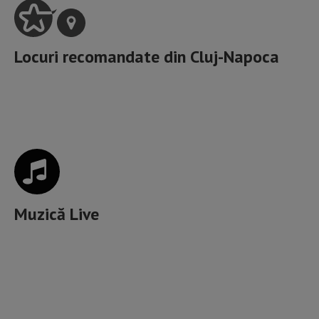
Locuri recomandate din
Cluj-Napoca
Cele mai incitante locuri cu Muzică Live din Cluj
Muzică Live
Artele spectacolelor, Muzee, Galerii de artă, Spații
culturale,