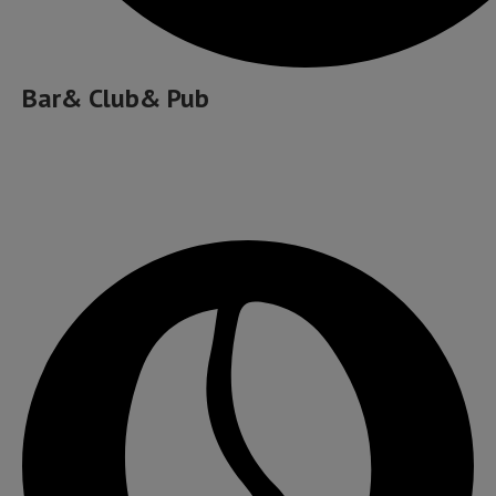
Bar& Club& Pub
Cafea bună, ceai și ceva dulce