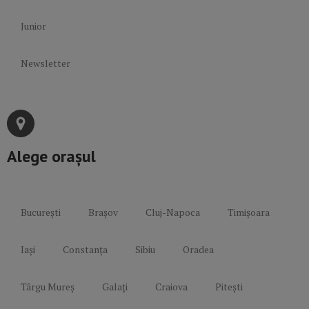
Junior
Newsletter
Alege orașul
București
Brașov
Cluj-Napoca
Timișoara
Iași
Constanța
Sibiu
Oradea
Târgu Mureș
Galați
Craiova
Pitești