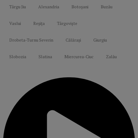
Târgu Jiu
Alexandria
Botoșani
Buzău
Vaslui
Reșița
Târgoviște
Drobeta-Turnu Severin
Călărași
Giurgiu
Slobozia
Slatina
Miercurea-Ciuc
Zalău