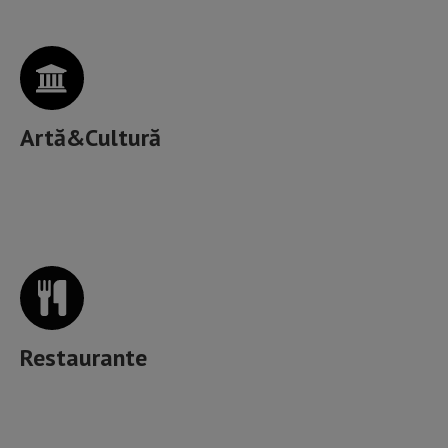
Artă&Cultură
Unde mâncăm bine în Brașov?
Restaurante
Muzică, băutură, mâncare & more