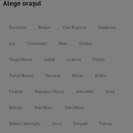
Alege orașul
București
Brașov
Cluj-Napoca
Timișoara
Iași
Constanța
Sibiu
Oradea
Târgu Mureș
Galați
Craiova
Pitești
Piatra Neamț
Suceava
Bacău
Brăila
Ploiești
Râmnicu Vâlcea
Alba Iulia
Arad
Bistrița
Baia Mare
Satu Mare
Sfântu Gheorghe
Deva
Focșani
Tulcea