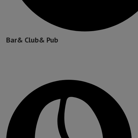
Bar& Club& Pub
Cafea bună, ceai și ceva dulce