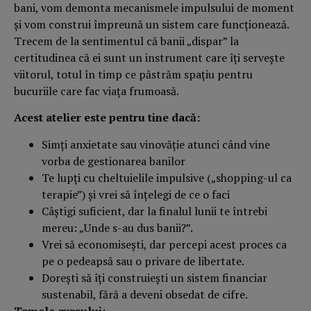
bani, vom demonta mecanismele impulsului de moment
şi vom construi împreună un sistem care funcţionează.
Trecem de la sentimentul că banii „dispar” la
certitudinea că ei sunt un instrument care îţi serveşte
viitorul, totul în timp ce păstrăm spaţiu pentru
bucuriile care fac viaţa frumoasă.
Acest atelier este pentru tine dacă:
Simţi anxietate sau vinovăţie atunci când vine
vorba de gestionarea banilor
Te lupţi cu cheltuielile impulsive („shopping-ul ca
terapie”) şi vrei să înţelegi de ce o faci
Câştigi suficient, dar la finalul lunii te întrebi
mereu: „Unde s-au dus banii?”.
Vrei să economiseşti, dar percepi acest proces ca
pe o pedeapsă sau o privare de libertate.
Doreşti să îţi construieşti un sistem financiar
sustenabil, fără a deveni obsedat de cifre.
Temele cursului: