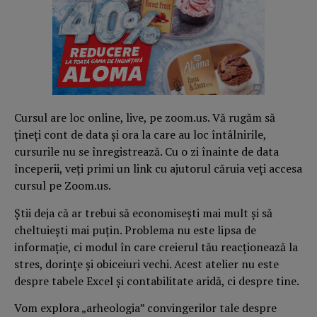
Cursul are loc online, live, pe zoom.us. Vă rugăm să
ţineţi cont de data şi ora la care au loc întâlnirile,
cursurile nu se înregistrează. Cu o zi înainte de data
începerii, veţi primi un link cu ajutorul căruia veţi accesa
cursul pe Zoom.us.
Ştii deja că ar trebui să economiseşti mai mult şi să
cheltuieşti mai puţin. Problema nu este lipsa de
informaţie, ci modul în care creierul tău reacţionează la
stres, dorinţe şi obiceiuri vechi. Acest atelier nu este
despre tabele Excel şi contabilitate aridă, ci despre tine.
Vom explora „arheologia” convingerilor tale despre