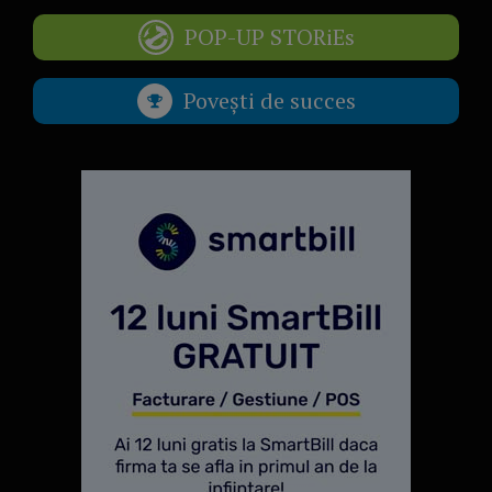
POP-UP STORiEs
Povești de succes