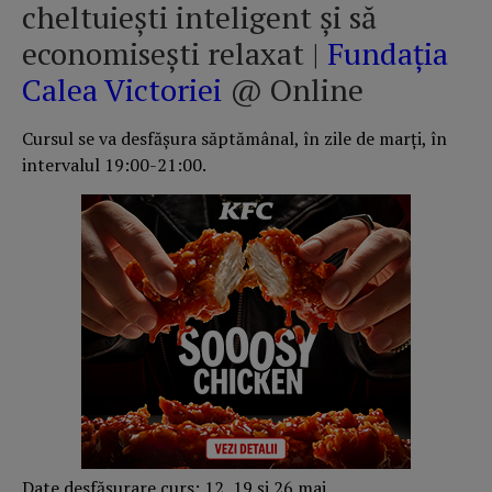
cheltuieşti inteligent şi să
economiseşti relaxat |
Fundația
Calea Victoriei
@ Online
Cursul se va desfăşura săptămânal, în zile de marţi, în
intervalul 19:00-21:00.
Date desfăşurare curs: 12, 19 şi 26 mai.