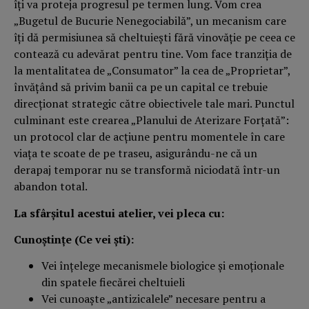
îţi va proteja progresul pe termen lung. Vom crea
„Bugetul de Bucurie Nenegociabilă”, un mecanism care
îţi dă permisiunea să cheltuieşti fără vinovăţie pe ceea ce
contează cu adevărat pentru tine. Vom face tranziţia de
la mentalitatea de „Consumator” la cea de „Proprietar”,
învăţând să privim banii ca pe un capital ce trebuie
direcţionat strategic către obiectivele tale mari. Punctul
culminant este crearea „Planului de Aterizare Forţată”:
un protocol clar de acţiune pentru momentele în care
viaţa te scoate de pe traseu, asigurându-ne că un
derapaj temporar nu se transformă niciodată într-un
abandon total.
La sfârşitul acestui atelier, vei pleca cu:
Cunoştinţe (Ce vei şti):
Vei înţelege mecanismele biologice şi emoţionale
din spatele fiecărei cheltuieli
Vei cunoaşte „antizicalele” necesare pentru a