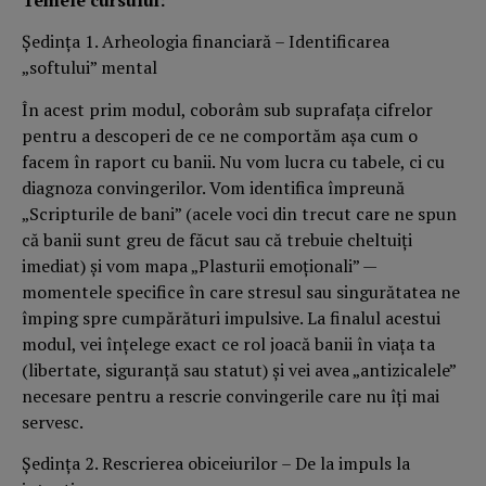
Şedinţa 1. Arheologia financiară – Identificarea
„softului” mental
În acest prim modul, coborâm sub suprafaţa cifrelor
pentru a descoperi de ce ne comportăm aşa cum o
facem în raport cu banii. Nu vom lucra cu tabele, ci cu
diagnoza convingerilor. Vom identifica împreună
„Scripturile de bani” (acele voci din trecut care ne spun
că banii sunt greu de făcut sau că trebuie cheltuiţi
imediat) şi vom mapa „Plasturii emoţionali” —
momentele specifice în care stresul sau singurătatea ne
împing spre cumpărături impulsive. La finalul acestui
modul, vei înţelege exact ce rol joacă banii în viaţa ta
(libertate, siguranţă sau statut) şi vei avea „antizicalele”
necesare pentru a rescrie convingerile care nu îţi mai
servesc.
Şedinţa 2. Rescrierea obiceiurilor – De la impuls la