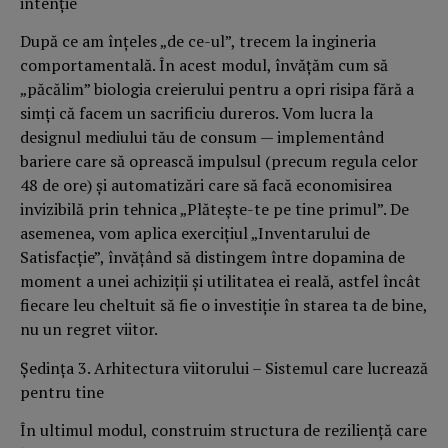
intenţie
După ce am înţeles „de ce-ul”, trecem la ingineria
comportamentală. În acest modul, învăţăm cum să
„păcălim” biologia creierului pentru a opri risipa fără a
simţi că facem un sacrificiu dureros. Vom lucra la
designul mediului tău de consum — implementând
bariere care să oprească impulsul (precum regula celor
48 de ore) şi automatizări care să facă economisirea
invizibilă prin tehnica „Plăteşte-te pe tine primul”. De
asemenea, vom aplica exerciţiul „Inventarului de
Satisfacţie”, învăţând să distingem între dopamina de
moment a unei achiziţii şi utilitatea ei reală, astfel încât
fiecare leu cheltuit să fie o investiţie în starea ta de bine,
nu un regret viitor.
Şedinţa 3. Arhitectura viitorului – Sistemul care lucrează
pentru tine
În ultimul modul, construim structura de rezilienţă care