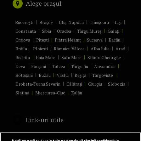
Alege orașul
București
Brașov
Cluj-Napoca
Timișoara
Iași
Constanța
Sibiu
Oradea
Târgu Mureș
Galați
Craiova
Pitești
Piatra Neamț
Suceava
Bacău
Brăila
Ploiești
Râmnicu Vâlcea
Alba Iulia
Arad
Bistrița
Baia Mare
Satu Mare
Sfântu Gheorghe
Deva
Focșani
Tulcea
Târgu Jiu
Alexandria
Botoșani
Buzău
Vaslui
Reșița
Târgoviște
Drobeta-Turnu Severin
Călărași
Giurgiu
Slobozia
Slatina
Miercurea-Ciuc
Zalău
Link-uri utile
Politică de confidențialitate
Nouă ne pasă ca datele tale personale să rămână confidențiale