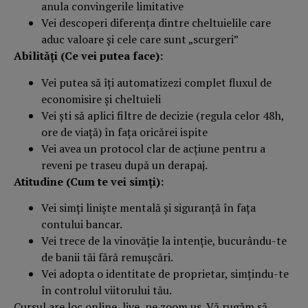
anula convingerile limitative
Vei descoperi diferenţa dintre cheltuielile care
aduc valoare şi cele care sunt „scurgeri”
Abilităţi (Ce vei putea face):
Vei putea să îţi automatizezi complet fluxul de
economisire şi cheltuieli
Vei şti să aplici filtre de decizie (regula celor 48h,
ore de viaţă) în faţa oricărei ispite
Vei avea un protocol clar de acţiune pentru a
reveni pe traseu după un derapaj.
Atitudine (Cum te vei simţi):
Vei simţi linişte mentală şi siguranţă în faţa
contului bancar.
Vei trece de la vinovăţie la intenţie, bucurându-te
de banii tăi fără remuşcări.
Vei adopta o identitate de proprietar, simţindu-te
în controlul viitorului tău.
Cursul are loc online, live, pe zoom.us. Vă rugăm să