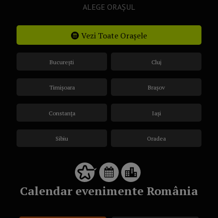
ALEGE ORAȘUL
Vezi Toate Orașele
București
Cluj
Timișoara
Brașov
Constanța
Iași
Sibiu
Oradea
Calendar evenimente România