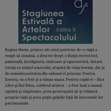
Regina Maria, printre ale cărei prietene de-o viaţă a
reuşit să rămână, o descrie drept o fiinţă excentrică,
pasională, inteligentă, visătoare şi egocentrică, dotată
totuşi cu simţul umorului, ataşată de viaţa boemă, dar şi
de semiobscuritatea din salonul ei princiar. Pentru
Enescu, ea a fost şi a rămas muza. Pentru copiii ei – fiica
Alice şi fiul Bâzu, celebrul aviator – a fost însă o mamă
egoistă şi risipitoare, prea preocupată să-şi trăiască
propria viaţă şi prea puţin grijulie faţă de interesele lor
patrimoniale.