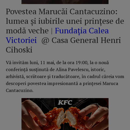
Povestea Marucăi Cantacuzino:
lumea şi iubirile unei prinţese de
modă veche |
Fundația Calea
Victoriei
@ Casa General Henri
Cihoski
Vă invităm luni, 11 mai, de la ora 19:00, la o nouă
conferinţă susţinută de Alina Pavelescu, istoric,
arhivistă, scriitoare şi traducătoare, în cadrul căreia vom
descoperi povestea impresionantă a prinţesei Maruca
Cantacuzino.