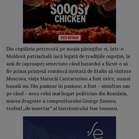
Din copilăria petrecută pe moşia părinţilor ei, într-o
Moldovă patriarhală încă legată de tradiţiile ospeţiei, la
anii de (aproape) senectute când hazardul a făcut-o să
fie prima prinţesă româncă invitată de Stalin să viziteze
Moscova, viaţa Marucăi Cantacuzino a fost orice, numai
banală nu. Din pasiune în pasiune, a fost – simultan sau
pe rând – nora celui mai bogat politician din România,
marea dragoste a compozitorului George Enescu,
trofeul „de insectar” al histrionicului Nae Ionescu.