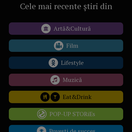
Cele mai recente știri din
Artă&Cultură
Film
Lifestyle
Muzică
Eat&Drink
POP-UP STORiEs
Povești de succes