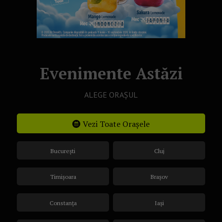
Evenimente Astăzi
ALEGE ORAȘUL
Vezi Toate Orașele
București
Cluj
Timișoara
Brașov
Constanța
Iași