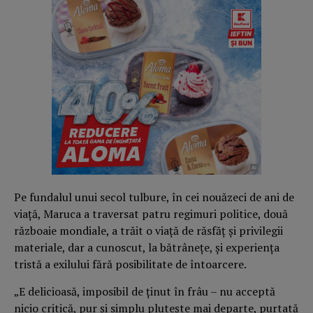
Pe fundalul unui secol tulbure, în cei nouăzeci de ani de
viaţă, Maruca a traversat patru regimuri politice, două
războaie mondiale, a trăit o viaţă de răsfăţ şi privilegii
materiale, dar a cunoscut, la bătrâneţe, şi experienţa
tristă a exilului fără posibilitate de întoarcere.
„E delicioasă, imposibil de ţinut în frâu – nu acceptă
nicio critică, pur şi simplu pluteşte mai departe, purtată