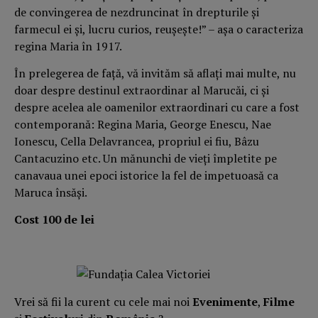
de convingerea de nezdruncinat în drepturile şi
farmecul ei şi, lucru curios, reuşeşte!” – aşa o caracteriza
regina Maria în 1917.
În prelegerea de faţă, vă invităm să aflaţi mai multe, nu
doar despre destinul extraordinar al Marucăi, ci şi
despre acelea ale oamenilor extraordinari cu care a fost
contemporană: Regina Maria, George Enescu, Nae
Ionescu, Cella Delavrancea, propriul ei fiu, Bâzu
Cantacuzino etc. Un mănunchi de vieţi împletite pe
canavaua unei epoci istorice la fel de impetuoasă ca
Maruca însăşi.
Cost 100 de lei
Vrei să fii la curent cu cele mai noi
Evenimente
,
Filme