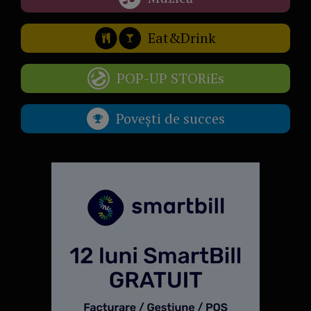
Eat&Drink
POP-UP STORiEs
Povești de succes