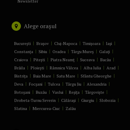
Newsletter
Alege orașul
București
Brașov
Cluj-Napoca
Timișoara
Iași
Constanța
Sibiu
Oradea
Târgu Mureș
Galați
Craiova
Pitești
Piatra Neamț
Suceava
Bacău
Brăila
Ploiești
Râmnicu Vâlcea
Alba Iulia
Arad
Bistrița
Baia Mare
Satu Mare
Sfântu Gheorghe
Deva
Focșani
Tulcea
Târgu Jiu
Alexandria
Botoșani
Buzău
Vaslui
Reșița
Târgoviște
Drobeta-Turnu Severin
Călărași
Giurgiu
Slobozia
Slatina
Miercurea-Ciuc
Zalău