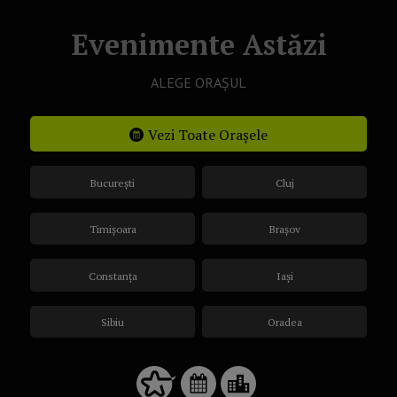
Evenimente Astăzi
ALEGE ORAȘUL
Vezi Toate Orașele
București
Cluj
Timișoara
Brașov
Constanța
Iași
Sibiu
Oradea