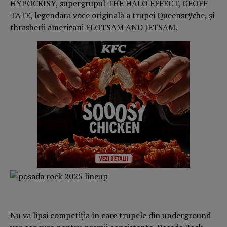
HYPOCRISY, supergrupul THE HALO EFFECT, GEOFF
TATE, legendara voce originală a trupei Queensrÿche, și
thrasherii americani FLOTSAM AND JETSAM.
Nu va lipsi competiția în care trupele din underground