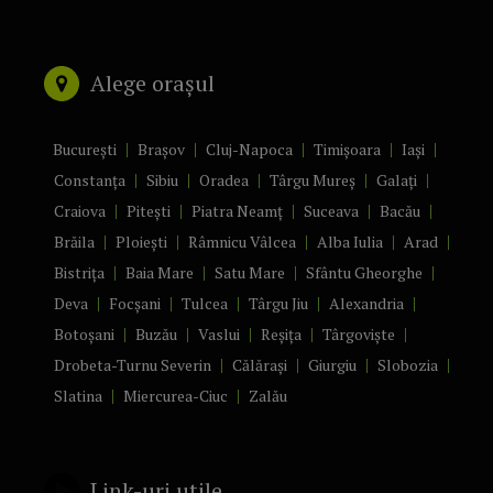
Alege orașul
București
Brașov
Cluj-Napoca
Timișoara
Iași
Constanța
Sibiu
Oradea
Târgu Mureș
Galați
Craiova
Pitești
Piatra Neamț
Suceava
Bacău
Brăila
Ploiești
Râmnicu Vâlcea
Alba Iulia
Arad
Bistrița
Baia Mare
Satu Mare
Sfântu Gheorghe
Deva
Focșani
Tulcea
Târgu Jiu
Alexandria
Botoșani
Buzău
Vaslui
Reșița
Târgoviște
Drobeta-Turnu Severin
Călărași
Giurgiu
Slobozia
Slatina
Miercurea-Ciuc
Zalău
Link-uri utile