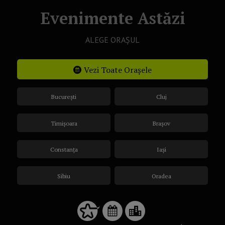
Evenimente Astăzi
ALEGE ORAȘUL
Vezi Toate Orașele
București
Cluj
Timișoara
Brașov
Constanța
Iași
Sibiu
Oradea