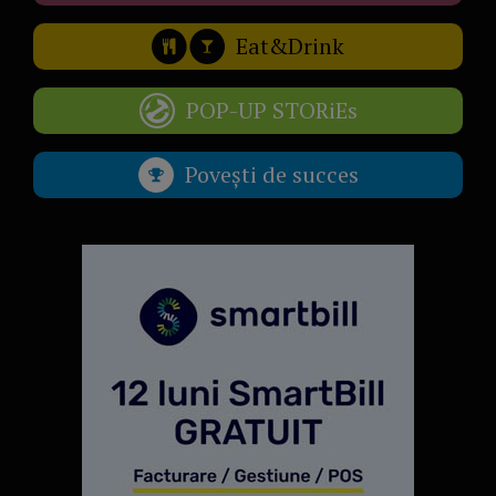
Eat&Drink
POP-UP STORiEs
Povești de succes