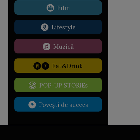
Film
Lifestyle
Muzică
Eat&Drink
POP-UP STORiEs
Povești de succes