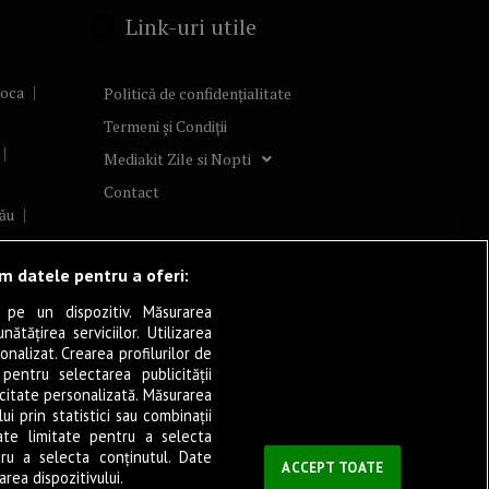
Link-uri utile
poca
Politică de confidențialitate
Termeni și Condiții
Mediakit Zile si Nopti
Contact
ău
lcea
ăm datele pentru a oferi:
 pe un dispozitiv. Măsurarea
tățirea serviciilor. Utilizarea
cșani
onalizat. Crearea profilurilor de
ia
 pentru selectarea publicității
icitate personalizată. Măsurarea
eșița
i prin statistici sau combinații
ate limitate pentru a selecta
tru a selecta conținutul. Date
ași
ACCEPT TOATE
rea dispozitivului.