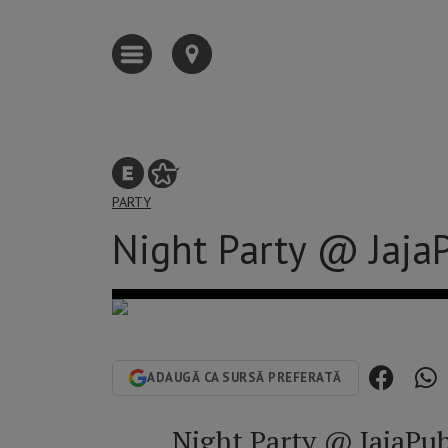
PARTY
Night Party @ JajaP
ADAUGĂ CA SURSĂ PREFERATĂ
Night Party
@ JajaPub