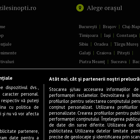
zilesinopti.ro
Alege orașul
me
București
Brașov
Cluj-Na
op
Timișoara
Iași
Constanța
nțiale
Sibiu
Oradea
Târgu Mureș
enimente
Galați
Craiova
Pitești
tivaluri
Piatra Neamț
Suceava
Bac
ncerte
Brăila
Ploiești
Râmnicu Vâ
nțiale
Atât noi, cât și partenerii noștri prelucr
ă & Cultură
Alba Iulia
Arad
Bistrița
 dispozitivul dvs.,
tru
Baia Mare
Satu Mare
Stocarea și/sau accesarea informațiilor de
u caracter personal.
performanței reclamelor. Dezvoltarea și îmbună
m
Sfântu Gheorghe
Deva
Fo
 respectiv vă puteți
profilurilor pentru selectarea conținutului pers
gram filme
Tulcea
Târgu Jiu
Alexandr
ina cu politica de
conținut personalizat. Utilizarea profilurilor
personalizate. Crearea profilurilor pentru publ
i și nu vă vor afecta
estyle
Botoșani
Buzău
Vaslui
R
performanței conținutului. Înțelegerea publiculu
veștiDeSucces
Târgoviște
de date din surse diferite. Utilizarea de d
publicitatea. Utilizarea datelor limitate pen
ublicitate partenere,
zică
Drobeta-Turnu Severin
Călăr
precise de geolocație și identificarea prin scana
ucram date pentru a