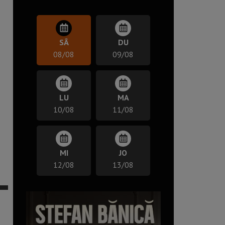
SÂ
DU
08/08
09/08
LU
MA
10/08
11/08
MI
JO
12/08
13/08