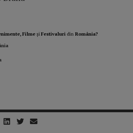
enimente, Filme
și
Festivaluri
din
România?
ânia
a