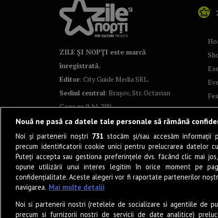
Ho
ZILE ȘI NOPȚI este marcă
Sh
înregistrată.
Ese
Editor
: City Guide Media SRL.
Ev
Sediul central
: Brașov, Str. Octavian
Fes
Goga nr. 9, bl. 290
Co
Nouă ne pasă ca datele tale personale să rămână confide
Art
Noi și partenerii noștri
731
stocăm și/sau accesăm informații pe
Tea
precum identificatorii cookie unici pentru prelucrarea datelor c
Fil
Puteți accepta sau gestiona preferințele dvs. făcând clic mai jos,
Pro
opune utilizării unui interes legitim în orice moment pe pag
confidențialitate. Aceste alegeri vor fi raportate partenerilor noștr
Lif
navigarea.
Mai multe detalii
Po
Noi si partenerii nostri (retelele de socializare si agentiile de p
Mu
precum si furnizorii nostri de servicii de date analitice) prel