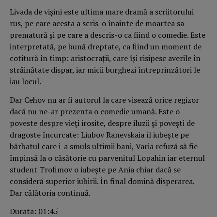
Livada de vișini este ultima mare dramă a scriitorului
rus, pe care acesta a scris-o înainte de moartea sa
prematură și pe care a descris-o ca fiind o comedie. Este
interpretată, pe bună dreptate, ca fiind un moment de
cotitură în timp: aristocrații, care își risipesc averile în
străinătate dispar, iar micii burghezi întreprinzători le
iau locul.
Dar Cehov nu ar fi autorul la care visează orice regizor
dacă nu ne-ar prezenta o comedie umană. Este o
poveste despre vieți irosite, despre iluzii și povești de
dragoste încurcate: Liubov Ranevskaia îl iubește pe
bărbatul care i-a smuls ultimii bani, Varia refuză să fie
împinsă la o căsătorie cu parvenitul Lopahin iar eternul
student Trofimov o iubește pe Ania chiar dacă se
consideră superior iubirii. În final domină disperarea.
Dar călătoria continuă.
Durata: 01:45