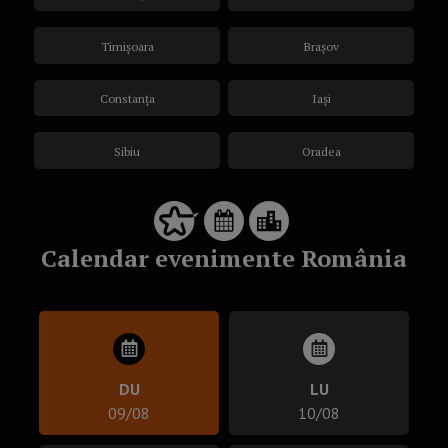
Timișoara
Brașov
Constanța
Iași
Sibiu
Oradea
Calendar evenimente România
DU
LU
09/08
10/08