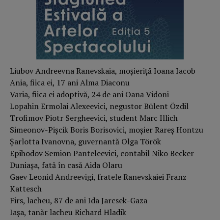
Liubov Andreevna Ranevskaia, moșieriță Ioana Iacob
Ania, fiica ei, 17 ani Alma Diaconu
Varia, fiica ei adoptivă, 24 de ani Oana Vidoni
Lopahin Ermolai Alexeevici, negustor Bülent Özdil
Trofimov Piotr Sergheevici, student Marc Illich
Simeonov-Pişcik Boris Borisovici, moşier Rareș Hontzu
Şarlotta Ivanovna, guvernantă Olga Török
Epihodov Semion Panteleevici, contabil Niko Becker
Duniaşa, fată în casă Aida Olaru
Gaev Leonid Andreevigi, fratele Ranevskaiei Franz
Kattesch
Firs, lacheu, 87 de ani Ida Jarcsek-Gaza
Iașa, tanăr lacheu Richard Hladik