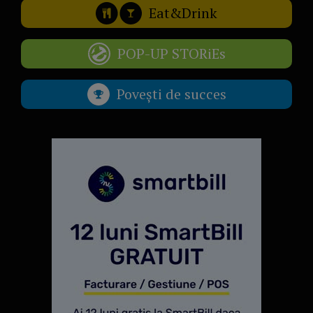
Eat&Drink
POP-UP STORiEs
Povești de succes