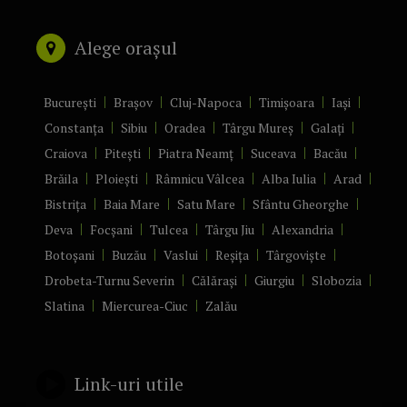
Alege orașul
București
Brașov
Cluj-Napoca
Timișoara
Iași
Constanța
Sibiu
Oradea
Târgu Mureș
Galați
Craiova
Pitești
Piatra Neamț
Suceava
Bacău
Brăila
Ploiești
Râmnicu Vâlcea
Alba Iulia
Arad
Bistrița
Baia Mare
Satu Mare
Sfântu Gheorghe
Deva
Focșani
Tulcea
Târgu Jiu
Alexandria
Botoșani
Buzău
Vaslui
Reșița
Târgoviște
Drobeta-Turnu Severin
Călărași
Giurgiu
Slobozia
Slatina
Miercurea-Ciuc
Zalău
Link-uri utile