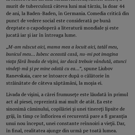
murit de tuberculoză câteva luni mai târziu, la doar 44
de ani, la Baden-Baden, în Germania. Comedia critică din
punct de vedere social este considerată pe bună
dreptate o capodoperă a literaturii mondiale și este
jucată iar și iar în întreaga lume.
„
M-am născut aici, mama mea a locuit aici, tatăl meu,
bunicul meu… Iubesc această casă, nu-mi pot imagina
viața fără livada de vișini, iar dacă trebuie vândută, atunci
vindeți-mă și pe mine odată cu ea…
”, spune Liubov
Ranevskaia, care se întoarce după o călătorie în
străinătate de câteva săptămâni, la moșia ei.
Livada de vișini, a cărei frumusețe este lăudată în primul
act al piesei, reprezintă mai mult de atât. Ea este
sinonimă căminului, copilăriei și unei tinereți lipsite de
griji, în timp ce înflorirea ei recurentă pare a fi garanția
unui nou început, unei constante reînnoiri a vieții. Dar,
în final, realitatea ajunge din urmă pe toată lumea.