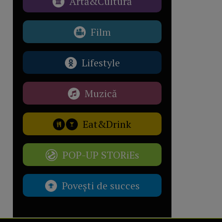
Artă&Cultură
Film
Lifestyle
Muzică
Eat&Drink
POP-UP STORiEs
Povești de succes