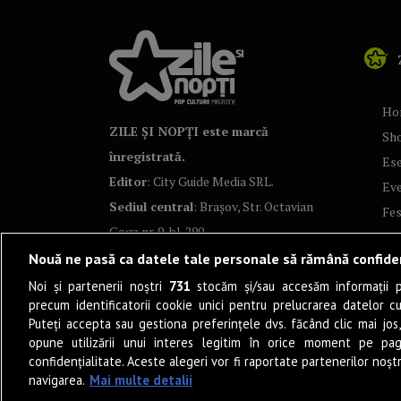
Ho
ZILE ȘI NOPȚI este marcă
Sh
înregistrată.
Ese
Editor
: City Guide Media SRL.
Ev
Sediul central
: Brașov, Str. Octavian
Fes
Goga nr. 9, bl. 290
Co
Nouă ne pasă ca datele tale personale să rămână confide
Art
Noi și partenerii noștri
731
stocăm și/sau accesăm informații pe
Tea
precum identificatorii cookie unici pentru prelucrarea datelor c
Fil
Puteți accepta sau gestiona preferințele dvs. făcând clic mai jos,
Pro
opune utilizării unui interes legitim în orice moment pe pag
confidențialitate. Aceste alegeri vor fi raportate partenerilor noștr
Lif
navigarea.
Mai multe detalii
Po