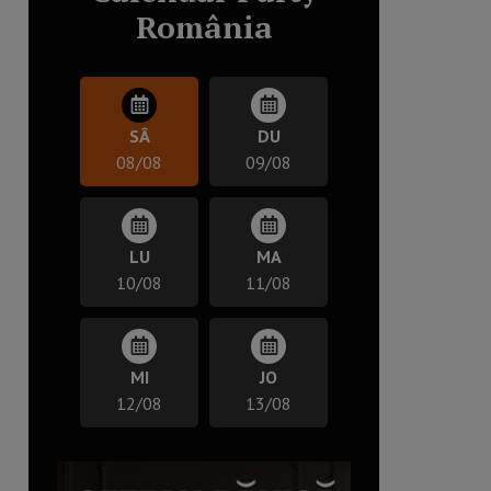
România
SÂ
DU
08/08
09/08
LU
MA
10/08
11/08
MI
JO
12/08
13/08