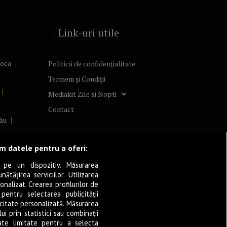
Link-uri utile
poca
Politică de confidențialitate
Termeni și Condiții
Mediakit Zile si Nopti
Contact
ău
lcea
ăm datele pentru a oferi:
 pe un dispozitiv. Măsurarea
tățirea serviciilor. Utilizarea
cșani
onalizat. Crearea profilurilor de
ia
 pentru selectarea publicității
icitate personalizată. Măsurarea
eșița
i prin statistici sau combinații
ate limitate pentru a selecta