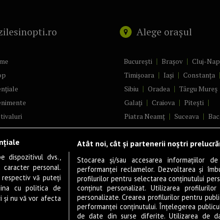
zilesinopti.ro
Alege orașul
me
București
Brașov
Cluj-Na
op
Timișoara
Iași
Constanța
nțiale
Sibiu
Oradea
Târgu Mureș
enimente
Galați
Craiova
Pitești
tivaluri
Piatra Neamț
Suceava
Bac
ncerte
Brăila
Ploiești
Râmnicu Vâ
nțiale
Atât noi, cât și partenerii noștri prelucr
ă & Cultură
Alba Iulia
Arad
Bistrița
 dispozitivul dvs.,
tru
Baia Mare
Satu Mare
Stocarea și/sau accesarea informațiilor de
u caracter personal.
performanței reclamelor. Dezvoltarea și îmbună
m
Sfântu Gheorghe
Deva
Fo
 respectiv vă puteți
profilurilor pentru selectarea conținutului pers
gram filme
Tulcea
Târgu Jiu
Alexandr
ina cu politica de
conținut personalizat. Utilizarea profilurilor
personalizate. Crearea profilurilor pentru publ
i și nu vă vor afecta
estyle
Botoșani
Buzău
Vaslui
R
performanței conținutului. Înțelegerea publiculu
veștiDeSucces
Târgoviște
de date din surse diferite. Utilizarea de d