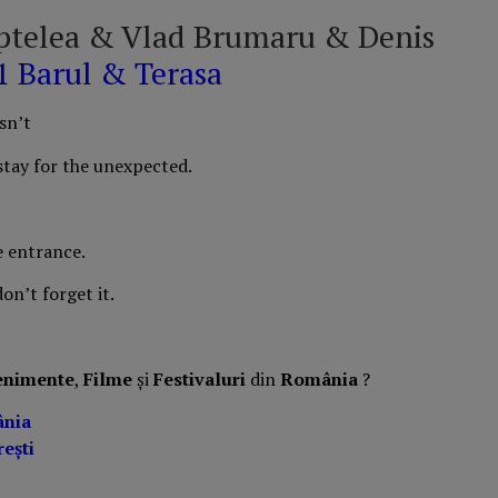
ptelea & Vlad Brumaru & Denis
1 Barul & Terasa
sn’t
stay for the unexpected.
e entrance.
on’t forget it.
enimente
,
Filme
și
Festivaluri
din
România
?
ânia
ești