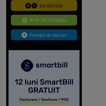
Eat&Drink
POP-UP STORiEs
Povești de succes