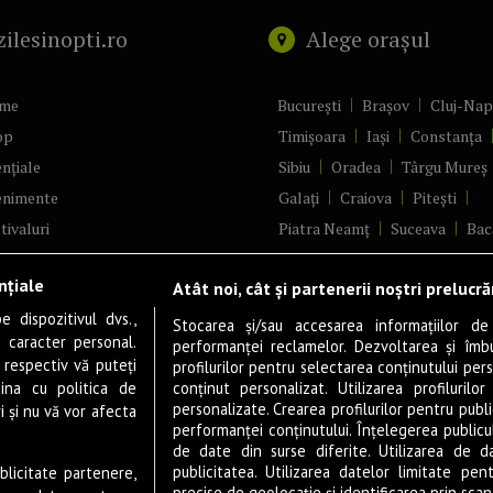
zilesinopti.ro
Alege orașul
me
București
Brașov
Cluj-Na
op
Timișoara
Iași
Constanța
nțiale
Sibiu
Oradea
Târgu Mureș
enimente
Galați
Craiova
Pitești
tivaluri
Piatra Neamț
Suceava
Bac
ncerte
Brăila
Ploiești
Râmnicu Vâ
nțiale
Atât noi, cât și partenerii noștri prelucr
ă & Cultură
Alba Iulia
Arad
Bistrița
 dispozitivul dvs.,
tru
Baia Mare
Satu Mare
Stocarea și/sau accesarea informațiilor de
u caracter personal.
performanței reclamelor. Dezvoltarea și îmbună
m
Sfântu Gheorghe
Deva
Fo
 respectiv vă puteți
profilurilor pentru selectarea conținutului pers
gram filme
Tulcea
Târgu Jiu
Alexandr
ina cu politica de
conținut personalizat. Utilizarea profilurilor
personalizate. Crearea profilurilor pentru publ
i și nu vă vor afecta
estyle
Botoșani
Buzău
Vaslui
R
performanței conținutului. Înțelegerea publiculu
veștiDeSucces
Târgoviște
de date din surse diferite. Utilizarea de d
publicitatea. Utilizarea datelor limitate pen
ublicitate partenere,
zică
Drobeta-Turnu Severin
Călăr
precise de geolocație și identificarea prin scana