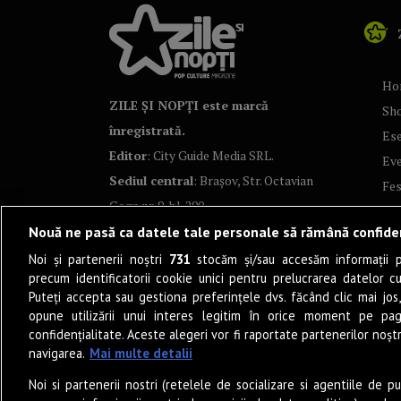
Ho
ZILE ȘI NOPȚI este marcă
Sh
înregistrată.
Ese
Editor
: City Guide Media SRL.
Ev
Sediul central
: Brașov, Str. Octavian
Fes
Goga nr. 9, bl. 290
Co
Nouă ne pasă ca datele tale personale să rămână confide
Art
Noi și partenerii noștri
731
stocăm și/sau accesăm informații pe
Tea
precum identificatorii cookie unici pentru prelucrarea datelor c
Fil
Puteți accepta sau gestiona preferințele dvs. făcând clic mai jos,
Pro
opune utilizării unui interes legitim în orice moment pe pag
confidențialitate. Aceste alegeri vor fi raportate partenerilor noștr
Lif
navigarea.
Mai multe detalii
Po
Noi si partenerii nostri (retelele de socializare si agentiile de p
Mu