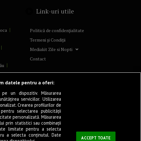
Link-uri utile
poca
Politică de confidențialitate
Termeni și Condiții
Mediakit Zile si Nopti
Contact
ău
lcea
ăm datele pentru a oferi:
 pe un dispozitiv. Măsurarea
tățirea serviciilor. Utilizarea
cșani
onalizat. Crearea profilurilor de
ia
 pentru selectarea publicității
icitate personalizată. Măsurarea
eșița
i prin statistici sau combinații
ate limitate pentru a selecta
tru a selecta conținutul. Date
ași
ACCEPT TOATE
rea dispozitivului.