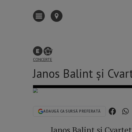
CONCERTE
Janos Balint și Cva
ADAUGĂ CA SURSĂ PREFERATĂ
Janos Balint și Cvarte