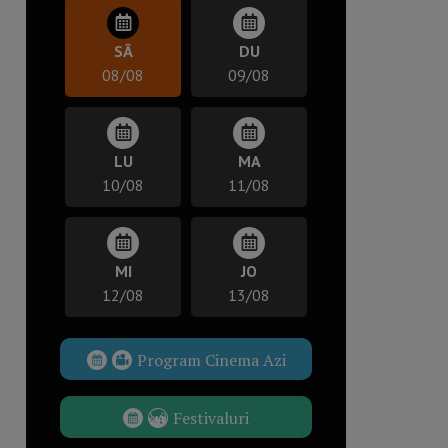
SÂ
DU
08/08
09/08
LU
MA
10/08
11/08
MI
JO
12/08
13/08
Program Cinema Azi
Festivaluri