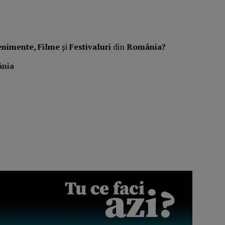
enimente, Filme
și
Festivaluri
din
România?
ânia