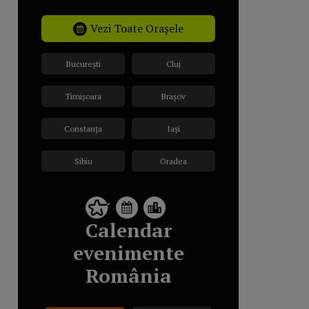
Vezi Toate Orașele
București
Cluj
Timișoara
Brașov
Constanța
Iași
Sibiu
Oradea
Calendar
evenimente
România