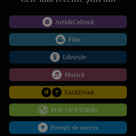
Artă&Cultură
Film
Lifestyle
Muzică
Eat&Drink
POP-UP STORiEs
Povești de succes