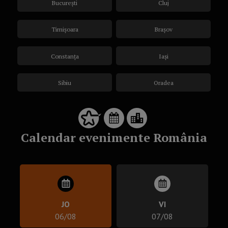
București
Cluj
Timișoara
Brașov
Constanța
Iași
Sibiu
Oradea
Calendar evenimente România
JO
VI
06/08
07/08