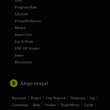
Film
Program filme
Lifestyle
PoveștiDeSucces
Muzică
Sunete Live
Eat & Drink
POP-UP Stories
Junior
Newsletter
Alege orașul
București
Brașov
Cluj-Napoca
Timișoara
Iași
Constanța
Sibiu
Oradea
Târgu Mureș
Galați