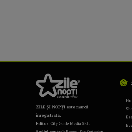
Ho
ZILE ȘI NOPȚI este marcă
Sh
înregistrată.
Ese
Editor
: City Guide Media SRL.
Ev
Sediul central
: Brașov, Str. Octavian