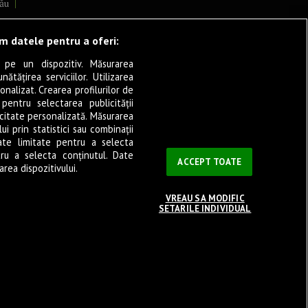
ău
lcea
ăm datele pentru a oferi:
 pe un dispozitiv. Măsurarea
tățirea serviciilor. Utilizarea
cșani
onalizat. Crearea profilurilor de
ia
 pentru selectarea publicității
icitate personalizată. Măsurarea
eșița
i prin statistici sau combinații
ate limitate pentru a selecta
tru a selecta conținutul. Date
ași
ACCEPT TOATE
rea dispozitivului.
VREAU SA MODIFIC
SETARILE INDIVIDUAL