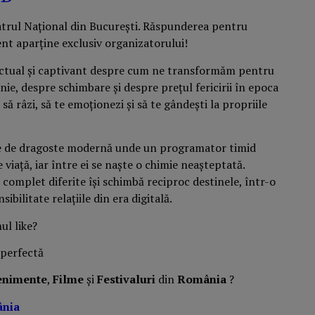
trul Național din București. Răspunderea pentru
ent aparține exclusiv organizatorului!
 actual și captivant despre cum ne transformăm pentru
nie, despre schimbare și despre prețul fericirii în epoca
să râzi, să te emoționezi și să te gândești la propriile
ste de dragoste modernă unde un programator timid
 viață, iar între ei se naște o chimie neașteptată.
omplet diferite își schimbă reciproc destinele, într-o
bilitate relațiile din era digitală.
ul like?
enimente
,
Filme
și
Festivaluri
din
România
?
ânia