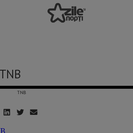
 TNB
B