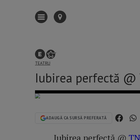
TEATRU
Iubirea perfectă @
ADAUGĂ CA SURSĂ PREFERATĂ
Iubirea perfectă @
TN