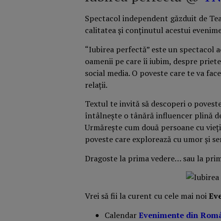
Spectacol independent găzduit de Tea
calitatea și conținutul acestui evenim
“Iubirea perfectă” este un spectacol
oamenii pe care îi iubim, despre priete
social media. O poveste care te va face 
relații.
Textul te invită să descoperi o pove
întâlnește o tânără influencer plină de
Urmărește cum două persoane cu vieți c
poveste care explorează cu umor și sensi
Dragoste la prima vedere… sau la prim
Vrei să fii la curent cu cele mai noi
Ev
Calendar
Evenimente din Rom