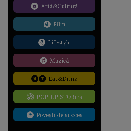
Artă&Cultură
Film
Lifestyle
Muzică
Eat&Drink
POP-UP STORiEs
Povești de succes