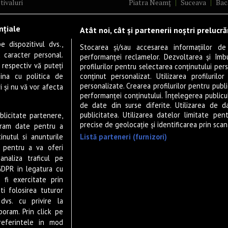
tivaluri
Piatra Neamț
Suceava
Bac
ncerte
Brăila
Ploiești
Râmnicu Vâ
nțiale
Atât noi, cât și partenerii noștri prelucr
ă & Cultură
Alba Iulia
Arad
Bistrița
 dispozitivul dvs.,
tru
Baia Mare
Satu Mare
Stocarea și/sau accesarea informațiilor de
u caracter personal.
performanței reclamelor. Dezvoltarea și îmbună
m
Sfântu Gheorghe
Deva
Fo
 respectiv vă puteți
profilurilor pentru selectarea conținutului pers
gram filme
Tulcea
Târgu Jiu
Alexandr
ina cu politica de
conținut personalizat. Utilizarea profilurilor
personalizate. Crearea profilurilor pentru publ
i și nu vă vor afecta
estyle
Botoșani
Buzău
Vaslui
R
performanței conținutului. Înțelegerea publiculu
veștiDeSucces
Târgoviște
de date din surse diferite. Utilizarea de d
publicitatea. Utilizarea datelor limitate pen
ublicitate partenere,
zică
Drobeta-Turnu Severin
Călăr
precise de geolocație și identificarea prin scana
ucram date pentru a
ete Live
Giurgiu
Slobozia
Slatina
Listă parteneri (furnizori)
nutul si anunturile
 & Drink
Miercurea-Ciuc
Zalău
., pentru a va oferi
analiza traficul pe
P-UP Stories
GDPR in legatura cu
ior
 fi exercitate prin
wsletter
ti folosirea tuturor
dvs. cu privire la
boram. Prin click pe
eferintele in mod