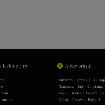
zilesinopti.ro
Alege orașul
me
București
Brașov
Cluj-Na
op
Timișoara
Iași
Constanța
nțiale
Sibiu
Oradea
Târgu Mureș
enimente
Galați
Craiova
Pitești