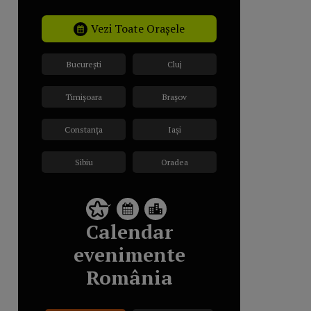
Vezi Toate Orașele
București
Cluj
Timișoara
Brașov
Constanța
Iași
Sibiu
Oradea
Calendar
evenimente
România