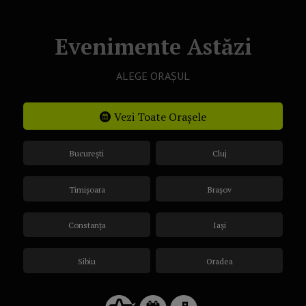
Evenimente Astăzi
ALEGE ORAȘUL
Vezi Toate Orașele
București
Cluj
Timișoara
Brașov
Constanța
Iași
Sibiu
Oradea