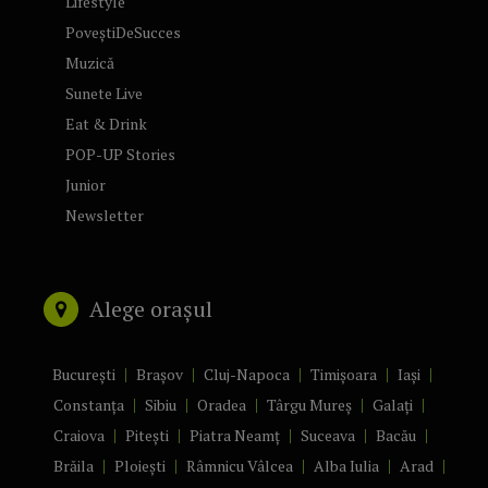
Lifestyle
PoveștiDeSucces
Muzică
Sunete Live
Eat & Drink
POP-UP Stories
Junior
Newsletter
Alege orașul
București
Brașov
Cluj-Napoca
Timișoara
Iași
Constanța
Sibiu
Oradea
Târgu Mureș
Galați
Craiova
Pitești
Piatra Neamț
Suceava
Bacău
Brăila
Ploiești
Râmnicu Vâlcea
Alba Iulia
Arad