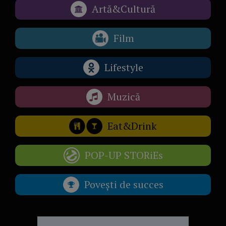
Artă&Cultură
Film
Lifestyle
Muzică
Eat&Drink
POP-UP STORiEs
Povești de succes