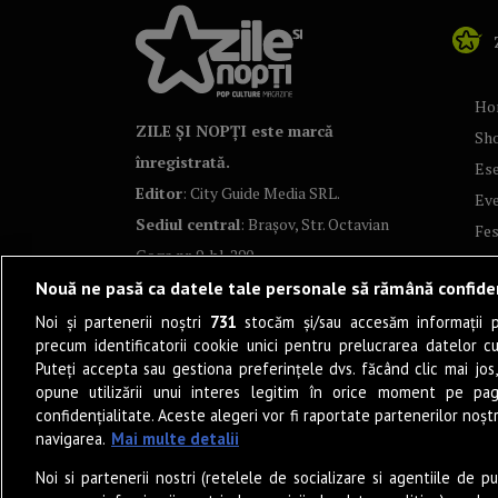
Ho
ZILE ȘI NOPȚI este marcă
Sh
înregistrată.
Ese
Editor
: City Guide Media SRL.
Ev
Sediul central
: Brașov, Str. Octavian
Fes
Goga nr. 9, bl. 290
Co
Nouă ne pasă ca datele tale personale să rămână confide
Art
Noi și partenerii noștri
731
stocăm și/sau accesăm informații pe
Tea
precum identificatorii cookie unici pentru prelucrarea datelor c
Fil
Puteți accepta sau gestiona preferințele dvs. făcând clic mai jos,
Pro
opune utilizării unui interes legitim în orice moment pe pag
confidențialitate. Aceste alegeri vor fi raportate partenerilor noștr
Lif
navigarea.
Mai multe detalii
Po
Noi si partenerii nostri (retelele de socializare si agentiile de p
Mu