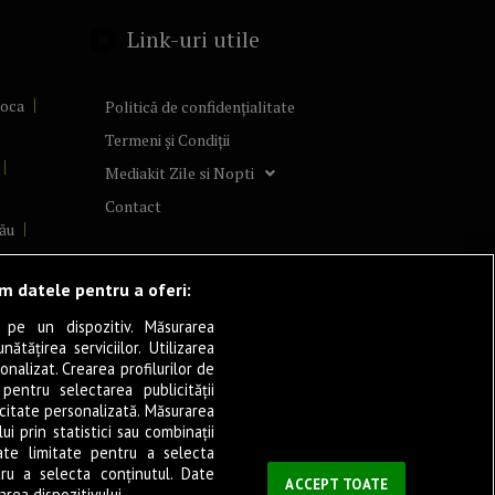
Link-uri utile
poca
Politică de confidențialitate
Termeni și Condiții
Mediakit Zile si Nopti
Contact
ău
lcea
ăm datele pentru a oferi:
 pe un dispozitiv. Măsurarea
tățirea serviciilor. Utilizarea
cșani
onalizat. Crearea profilurilor de
ia
 pentru selectarea publicității
icitate personalizată. Măsurarea
eșița
i prin statistici sau combinații
ate limitate pentru a selecta
tru a selecta conținutul. Date
ași
ACCEPT TOATE
rea dispozitivului.