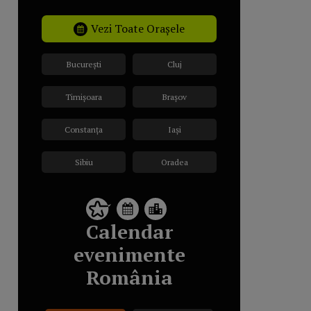
Vezi Toate Orașele
București
Cluj
Timișoara
Brașov
Constanța
Iași
Sibiu
Oradea
Calendar
evenimente
România