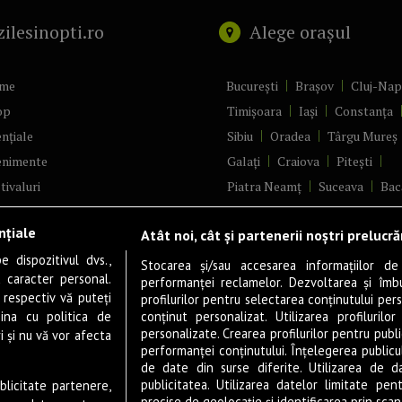
zilesinopti.ro
Alege orașul
me
București
Brașov
Cluj-Na
op
Timișoara
Iași
Constanța
nțiale
Sibiu
Oradea
Târgu Mureș
enimente
Galați
Craiova
Pitești
tivaluri
Piatra Neamț
Suceava
Bac
ncerte
Brăila
Ploiești
Râmnicu Vâ
nțiale
Atât noi, cât și partenerii noștri prelucr
ă & Cultură
Alba Iulia
Arad
Bistrița
 dispozitivul dvs.,
tru
Baia Mare
Satu Mare
Stocarea și/sau accesarea informațiilor de
u caracter personal.
performanței reclamelor. Dezvoltarea și îmbună
m
Sfântu Gheorghe
Deva
Fo
 respectiv vă puteți
profilurilor pentru selectarea conținutului pers
gram filme
Tulcea
Târgu Jiu
Alexandr
ina cu politica de
conținut personalizat. Utilizarea profilurilor
personalizate. Crearea profilurilor pentru publ
i și nu vă vor afecta
estyle
Botoșani
Buzău
Vaslui
R
performanței conținutului. Înțelegerea publiculu
veștiDeSucces
Târgoviște
de date din surse diferite. Utilizarea de d
publicitatea. Utilizarea datelor limitate pen
ublicitate partenere,
zică
Drobeta-Turnu Severin
Călăr
precise de geolocație și identificarea prin scana