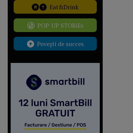
Eat&Drink
POP-UP STORiEs
Povești de succes