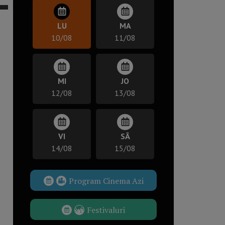
LU
MA
10/08
11/08
MI
JO
12/08
13/08
VI
SÂ
14/08
15/08
Program Cinema Azi
Festivaluri