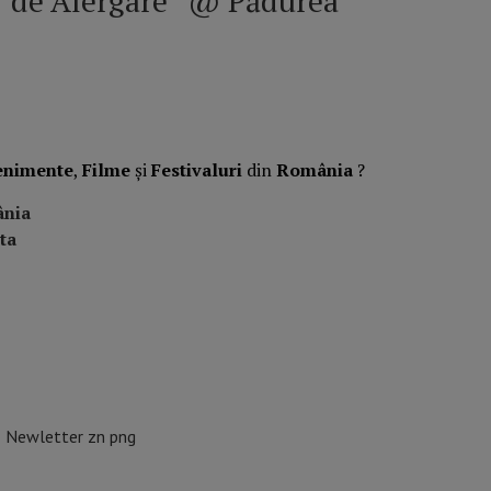
r de Alergare”
@ Pădurea
enimente
,
Filme
și
Festivaluri
din
România
?
ânia
ta