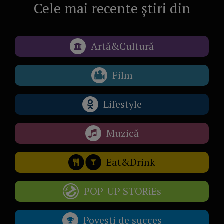
Cele mai recente știri din
Artă&Cultură
Film
Lifestyle
Muzică
Eat&Drink
POP-UP STORiEs
Povești de succes