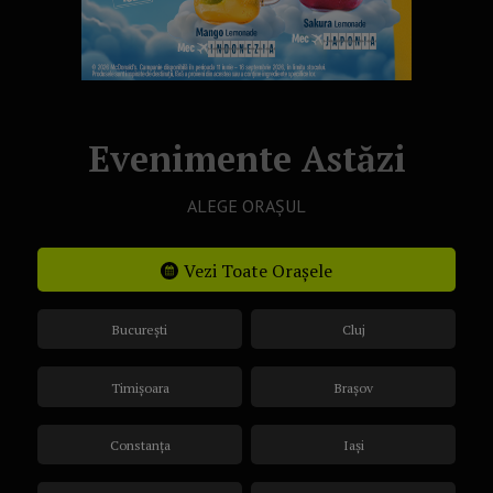
Evenimente Astăzi
ALEGE ORAȘUL
Vezi Toate Orașele
București
Cluj
Timișoara
Brașov
Constanța
Iași