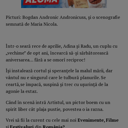
Picturi: Bogdan Andronic Andronicuss, și o scenografie
semnată de Maria Nicola.
Într-o seară rece de aprilie, Adina și Radu, un cuplu cu
„vechime” de opt ani, încearcă să-și sărbătorească
aniversarea… fără a se omorî reciproc!
Își instalează cortul și speranțele la malul mării, dar
vântul nu e singurul care le tulbură planurile. Se
ceartă,se împacă, suspină și trec cu ușurință de la
agonie la extaz.
Când în scenă intră Artistul, un pictor boem cu un
spirit liber cât plaja pustie, povestea o ia razna.
Vrei să fii la curent cu cele mai noi
Evenimente, Filme
și
Festivaluri
din
România?