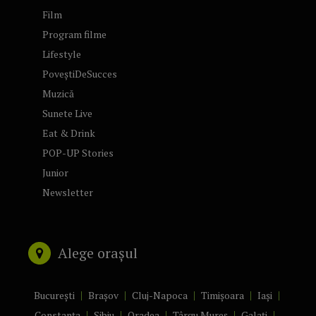
Film
Program filme
Lifestyle
PoveștiDeSucces
Muzică
Sunete Live
Eat & Drink
POP-UP Stories
Junior
Newsletter
Alege orașul
București
Brașov
Cluj-Napoca
Timișoara
Iași
Constanța
Sibiu
Oradea
Târgu Mureș
Galați