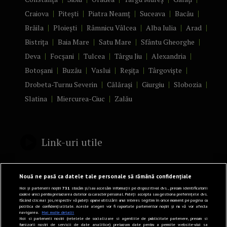
Craiova
Pitești
Piatra Neamț
Suceava
Bacău
Brăila
Ploiești
Râmnicu Vâlcea
Alba Iulia
Arad
Bistrița
Baia Mare
Satu Mare
Sfântu Gheorghe
Deva
Focșani
Tulcea
Târgu Jiu
Alexandria
Botoșani
Buzău
Vaslui
Reșița
Târgoviște
Drobeta-Turnu Severin
Călărași
Giurgiu
Slobozia
Slatina
Miercurea-Ciuc
Zalău
Link-uri utile
Politică de confidențialitate
Nouă ne pasă ca datele tale personale să rămână confidențiale
Termeni și Condiții
Noi și partenerii noștri
731
stocăm și/sau accesăm informații pe dispozitivul dvs., precum identificatorii
cookie unici pentru prelucrarea datelor cu caracter personal. Puteți accepta sau gestiona preferințele dvs.
făcând clic mai jos, respectiv vă puteți opune utilizării unui interes legitim în orice moment pe pagina cu
Mediakit Zile si Nopti
politica de confidențialitate. Aceste alegeri vor fi raportate partenerilor noștri și nu vă vor afecta
navigarea.
Mai multe detalii
Contact
Noi si partenerii nostri (retelele de socializare si agentiile de publicitate partenere, precum si
furnizorii nostri de servicii de date analitice) prelucram date pentru a permite website-ului sa