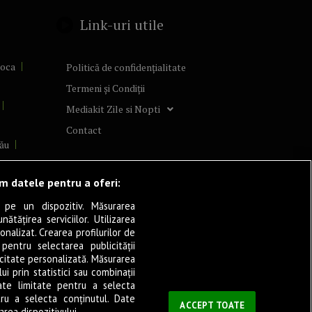
Link-uri utile
poca
Politică de confidențialitate
Termeni și Condiții
Mediakit Zile si Nopti
Contact
ău
lcea
ăm datele pentru a oferi:
 pe un dispozitiv. Măsurarea
tățirea serviciilor. Utilizarea
cșani
onalizat. Crearea profilurilor de
ia
 pentru selectarea publicității
icitate personalizată. Măsurarea
eșița
i prin statistici sau combinații
ate limitate pentru a selecta
tru a selecta conținutul. Date
ași
ACCEPT TOATE
rea dispozitivului.