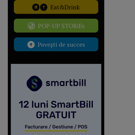
Eat&Drink
POP-UP STORiEs
Povești de succes