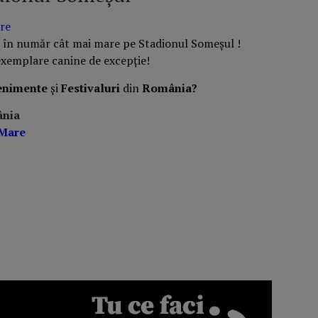
re
în număr cât mai mare pe Stadionul Someșul !
 exemplare canine de excepție!
enimente
și
Festivaluri
din
România?
ânia
 Mare