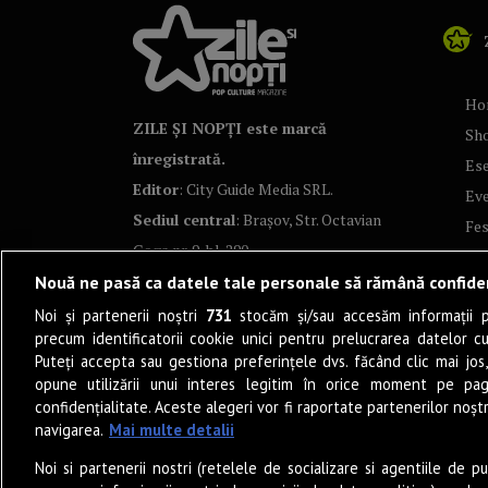
Ho
ZILE ȘI NOPȚI este marcă
Sh
înregistrată.
Ese
Editor
: City Guide Media SRL.
Ev
Sediul central
: Brașov, Str. Octavian
Fes
Goga nr. 9, bl. 290
Co
Nouă ne pasă ca datele tale personale să rămână confide
Art
Noi și partenerii noștri
731
stocăm și/sau accesăm informații pe
Tea
precum identificatorii cookie unici pentru prelucrarea datelor c
Fil
Puteți accepta sau gestiona preferințele dvs. făcând clic mai jos,
Pro
opune utilizării unui interes legitim în orice moment pe pag
confidențialitate. Aceste alegeri vor fi raportate partenerilor noștr
Lif
navigarea.
Mai multe detalii
Po
Noi si partenerii nostri (retelele de socializare si agentiile de p
Mu