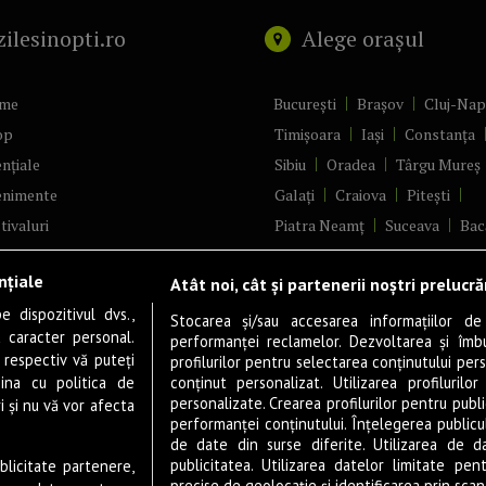
zilesinopti.ro
Alege orașul
me
București
Brașov
Cluj-Na
op
Timișoara
Iași
Constanța
nțiale
Sibiu
Oradea
Târgu Mureș
enimente
Galați
Craiova
Pitești
tivaluri
Piatra Neamț
Suceava
Bac
ncerte
Brăila
Ploiești
Râmnicu Vâ
nțiale
Atât noi, cât și partenerii noștri prelucr
ă & Cultură
Alba Iulia
Arad
Bistrița
 dispozitivul dvs.,
tru
Baia Mare
Satu Mare
Stocarea și/sau accesarea informațiilor de
u caracter personal.
performanței reclamelor. Dezvoltarea și îmbună
m
Sfântu Gheorghe
Deva
Fo
 respectiv vă puteți
profilurilor pentru selectarea conținutului pers
gram filme
Tulcea
Târgu Jiu
Alexandr
ina cu politica de
conținut personalizat. Utilizarea profilurilor
personalizate. Crearea profilurilor pentru publ
i și nu vă vor afecta
estyle
Botoșani
Buzău
Vaslui
R
performanței conținutului. Înțelegerea publiculu
veștiDeSucces
Târgoviște
de date din surse diferite. Utilizarea de d
publicitatea. Utilizarea datelor limitate pen
ublicitate partenere,
zică
Drobeta-Turnu Severin
Călăr
precise de geolocație și identificarea prin scana