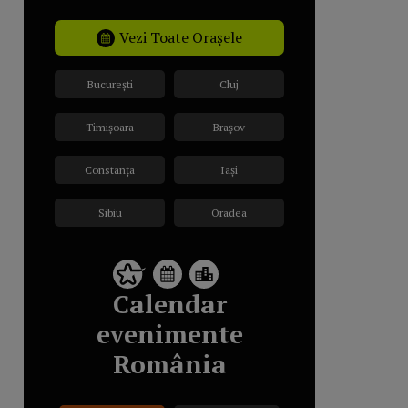
Vezi Toate Orașele
București
Cluj
Timișoara
Brașov
Constanța
Iași
Sibiu
Oradea
Calendar
evenimente
România