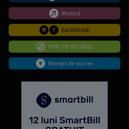
Muzică
Eat&Drink
POP-UP STORiEs
Povești de succes