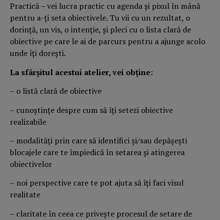
Practică – vei lucra practic cu agenda şi pixul în mână
pentru a-ţi seta obiectivele. Tu vii cu un rezultat, o
dorinţă, un vis, o intenţie, şi pleci cu o lista clară de
obiective pe care le ai de parcurs pentru a ajunge acolo
unde îţi doreşti.
La sfârşitul acestui atelier, vei obţine:
– o listă clară de obiective
– cunoştinţe despre cum să îţi setezi obiective
realizabile
– modalităţi prin care să identifici şi/sau depăşeşti
blocajele care te împiedică în setarea şi atingerea
obiectivelor
– noi perspective care te pot ajuta să îţi faci visul
realitate
– claritate în ceea ce priveşte procesul de setare de