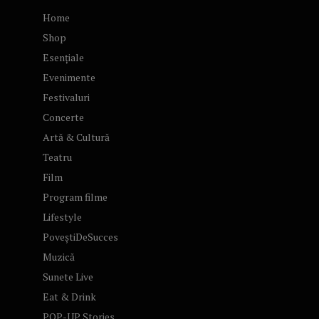
Home
Shop
Esențiale
Evenimente
Festivaluri
Concerte
Artă & Cultură
Teatru
Film
Program filme
Lifestyle
PoveștiDeSucces
Muzică
Sunete Live
Eat & Drink
POP-UP Stories