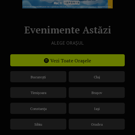
Evenimente Astăzi
ALEGE ORAȘUL
Vezi Toate Orașele
București
Cluj
Timișoara
Brașov
Constanța
Iași
Sibiu
Oradea