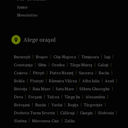
Junior
Newsletter
Alege orașul
București
Brașov
Cluj-Napoca
Timișoara
Iași
Constanța
Sibiu
Oradea
Târgu Mureș
Galați
Craiova
Pitești
Piatra Neamț
Suceava
Bacău
Brăila
Ploiești
Râmnicu Vâlcea
Alba Iulia
Arad
Bistrița
Baia Mare
Satu Mare
Sfântu Gheorghe
Deva
Focșani
Tulcea
Târgu Jiu
Alexandria
Botoșani
Buzău
Vaslui
Reșița
Târgoviște
Drobeta-Turnu Severin
Călărași
Giurgiu
Slobozia
Slatina
Miercurea-Ciuc
Zalău