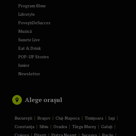
Program filme
Lifestyle
PoveștiDeSucces
Muzică
Sunete Live
Eat & Drink
POP-UP Stories
Junior
Newsletter
Alege orașul
București
Brașov
Cluj-Napoca
Timișoara
Iași
Constanța
Sibiu
Oradea
Târgu Mureș
Galați
Craiova
Pitești
Piatra Neamț
Suceava
Bacău