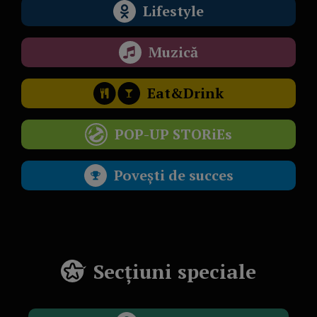
Lifestyle
Muzică
Eat&Drink
POP-UP STORiEs
Povești de succes
Secțiuni speciale