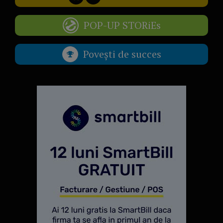
POP-UP STORiEs
Povești de succes