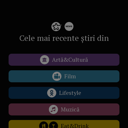
Cele mai recente știri din
Artă&Cultură
Film
Lifestyle
Muzică
Eat&Drink