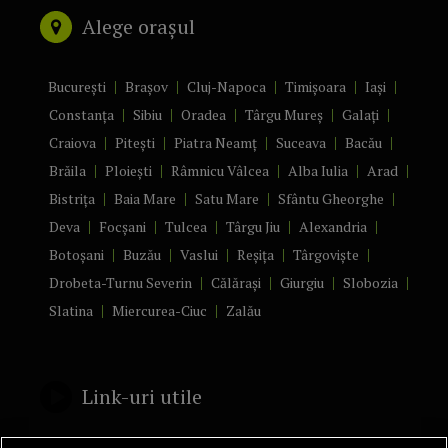
Alege orașul
București
Brașov
Cluj-Napoca
Timișoara
Iași
Constanța
Sibiu
Oradea
Târgu Mureș
Galați
Craiova
Pitești
Piatra Neamț
Suceava
Bacău
Brăila
Ploiești
Râmnicu Vâlcea
Alba Iulia
Arad
Bistrița
Baia Mare
Satu Mare
Sfântu Gheorghe
Deva
Focșani
Tulcea
Târgu Jiu
Alexandria
Botoșani
Buzău
Vaslui
Reșița
Târgoviște
Drobeta-Turnu Severin
Călărași
Giurgiu
Slobozia
Slatina
Miercurea-Ciuc
Zalău
Link-uri utile