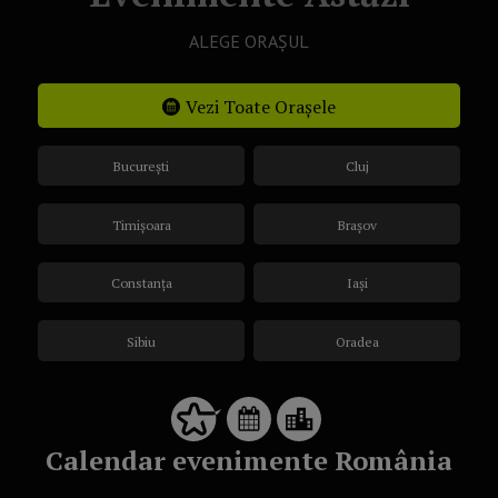
ALEGE ORAȘUL
Vezi Toate Orașele
București
Cluj
Timișoara
Brașov
Constanța
Iași
Sibiu
Oradea
Calendar evenimente România