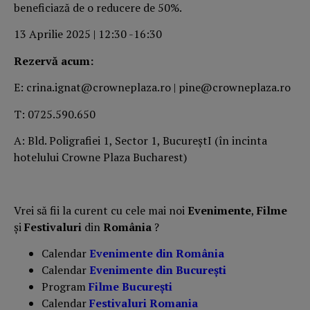
beneficiază de o reducere de 50%.
13 Aprilie 2025 | 12:30 -16:30
Rezervă acum:
E: crina.ignat@crowneplaza.ro | pine@crowneplaza.ro
T: 0725.590.650
A: Bld. Poligrafiei 1, Sector 1, BucureștI (în incinta
hotelului Crowne Plaza Bucharest)
Vrei să fii la curent cu cele mai noi
Evenimente
,
Filme
și
Festivaluri
din
România
?
Calendar
Evenimente din România
Calendar
Evenimente din București
Program
Filme București
Calendar
Festivaluri Romania