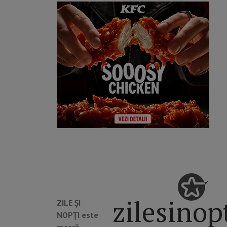
zilesinop
ZILE ȘI
NOPȚI este
marcă