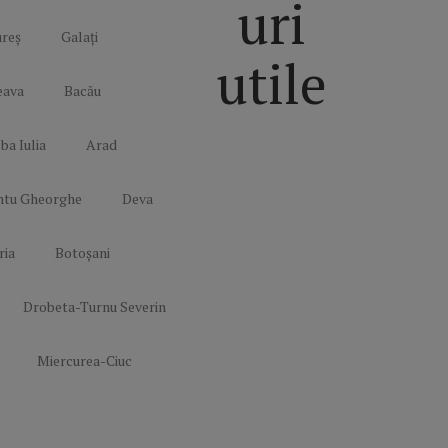
uri
reș
Galați
utile
eava
Bacău
ba Iulia
Arad
Politică de
confidențialitate
ntu Gheorghe
Deva
Termeni și
Condiții
ria
Botoșani
Mediakit Zile si
Nopti
Contact
Drobeta-Turnu Severin
Miercurea-Ciuc