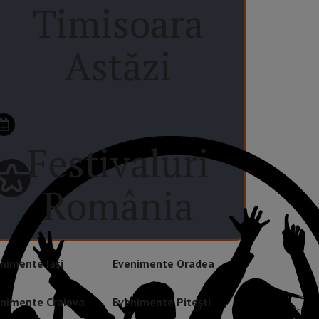
Timisoara
Astăzi
Festivaluri
România
nimente Iași
Evenimente Oradea
nimente Craiova
Evenimente Pitești