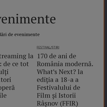
Evenimente
ndări de evenimente
FESTIVAL/ȘTIRI
streaming la
170 de ani de
 de ce tot
România modernă.
lți
What’s Next? la
tori
ediția a 18-a a
operă
Festivalului de
ile
Film și Istorii
Râșnov (FFIR)