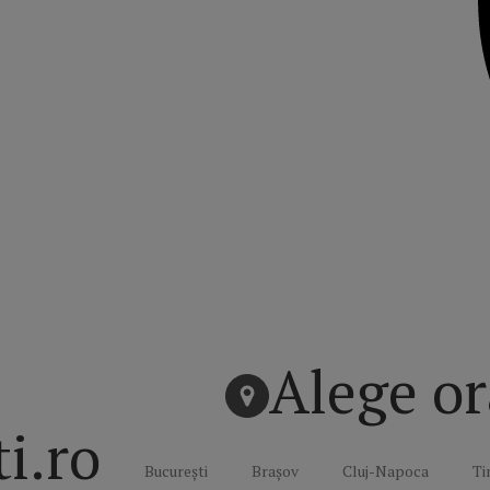
Alege or
ti.ro
București
Brașov
Cluj-Napoca
Ti