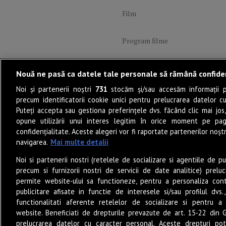
Film
Program filme
Lifestyle
Nouă ne pasă ca datele tale personale să rămână confide
Noi și partenerii noștri
731
stocăm și/sau accesăm informații pe
PoveștiDeSucces
precum identificatorii cookie unici pentru prelucrarea datelor c
Puteți accepta sau gestiona preferințele dvs. făcând clic mai jos,
opune utilizării unui interes legitim în orice moment pe pag
Muzică
confidențialitate. Aceste alegeri vor fi raportate partenerilor noștr
navigarea.
Mai multe detalii
Sunete Live
Noi si partenerii nostri (retelele de socializare si agentiile de p
precum si furnizorii nostri de servicii de date analitice) prel
Eat & Drink
permite website-ului sa functioneze, pentru a personaliza conti
publicitare afisate in functie de interesele si/sau profilul dvs
functionalitati aferente retelelor de socializare si pentru a 
POP-UP Stories
website. Beneficiati de drepturile prevazute de art. 15-22 din 
prelucrarea datelor cu caracter personal. Aceste drepturi pot