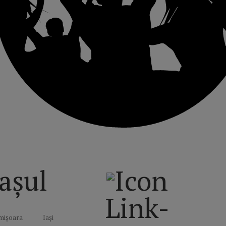
așul
Link-
mișoara
Iași