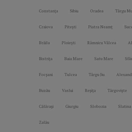
Constanța
Sibiu
Oradea
Târgu Mu
Craiova
Pitești
Piatra Neamț
Suc
Brăila
Ploiești
Râmnicu Vâlcea
Al
Bistrița
Baia Mare
Satu Mare
Sfâ
Focșani
Tulcea
Târgu Jiu
Alexand
Buzău
Vaslui
Reșița
Târgoviște
Călărași
Giurgiu
Slobozia
Slatina
Zalău