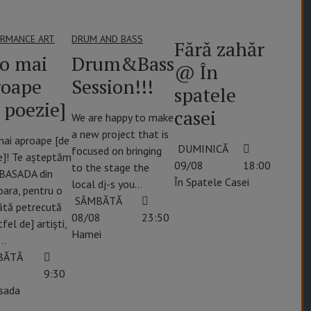
RMANCE ART
DRUM AND BASS
Fără zahăr
no mai
Drum&Bass
@ În
roape
Session!!!
spatele
 poezie]
casei
We are happy to make
a new project that is
mai aproape [de
DUMINICĂ
focused on bringing
e]! Te așteptăm
09/08
18:00
to the stage the
BASADA din
În Spatele Casei
local dj-s you…
oara, pentru o
SÂMBĂTĂ
tă petrecută
08/08
23:50
tfel de] artiști,
Hamei
,…
BĂTĂ
8
9:30
sada