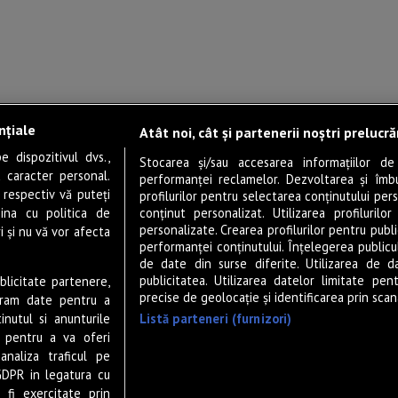
nțiale
Atât noi, cât și partenerii noștri prelucr
 dispozitivul dvs.,
Stocarea și/sau accesarea informațiilor de
u caracter personal.
performanței reclamelor. Dezvoltarea și îmbună
 respectiv vă puteți
profilurilor pentru selectarea conținutului pers
ina cu politica de
conținut personalizat. Utilizarea profilurilor
personalizate. Crearea profilurilor pentru publ
i și nu vă vor afecta
performanței conținutului. Înțelegerea publiculu
de date din surse diferite. Utilizarea de d
publicitatea. Utilizarea datelor limitate pen
ublicitate partenere,
precise de geolocație și identificarea prin scana
ucram date pentru a
Listă parteneri (furnizori)
nutul si anunturile
., pentru a va oferi
analiza traficul pe
GDPR in legatura cu
 fi exercitate prin