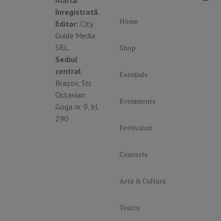
înregistrată.
Home
Editor
: City
Guide Media
SRL.
Shop
Sediul
central
:
Esențiale
Brașov, Str.
Octavian
Evenimente
Goga nr. 9, bl.
290
Festivaluri
Concerte
Artă & Cultură
Teatru