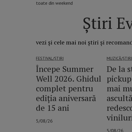
toate din weekend
Știri 
vezi și cele mai noi știri și recoma
FESTIVAL/ȘTIRI
MUZICĂ/ȘTIRI
Începe Summer
De la 
Well 2026. Ghidul
pickup:
complet pentru
mai mu
ediția aniversară
ascultă
de 15 ani
redesc
vinilur
5/08/26
5/08/26