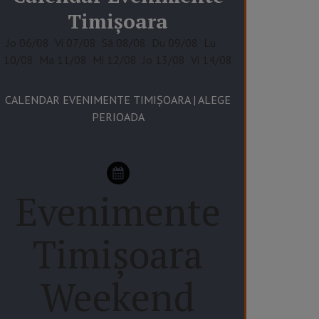
Timișoara
Jo
06/08
Vi
07/08
Sâ
08/08
Du
09/08
Lu
10/08
Ma
11/08
Mi
12/08
Jo
13/08
Vi
14/08
CALENDAR EVENIMENTE TIMIȘOARA | ALEGE
PERIOADA
Evenimente
Timișoara
Weekend