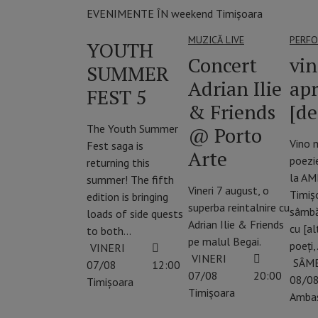
EVENIMENTE ÎN weekend Timișoara
MUZICĂ LIVE
PERFO
YOUTH
Concert
vi
SUMMER
Adrian Ilie
ap
FEST 5
& Friends
[de
The Youth Summer
@ Porto
Vino 
Fest saga is
Arte
poezi
returning this
la AM
summer! The fifth
Vineri 7 august, o
Timiș
edition is bringing
superba reintalnire cu
sâmbă
loads of side quests
Adrian Ilie & Friends
cu [al
to both…
pe malul Begai.
poeți
VINERI
VINERI
SÂM
07/08
12:00
07/08
20:00
08/0
Timișoara
Timișoara
Amba