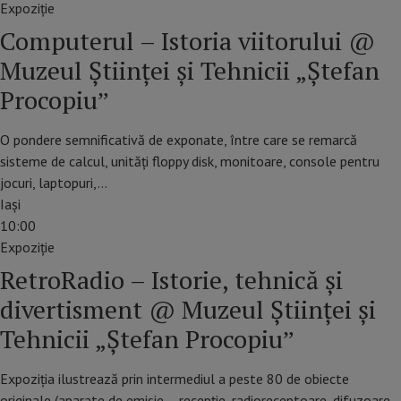
Expoziție
Computerul – Istoria viitorului @
Muzeul Științei și Tehnicii „Ștefan
Procopiuˮ
O pondere semnificativă de exponate, între care se remarcă
sisteme de calcul, unități floppy disk, monitoare, console pentru
jocuri, laptopuri,…
Iaşi
10:00
Expoziție
RetroRadio – Istorie, tehnică și
divertisment @ Muzeul Științei și
Tehnicii „Ștefan Procopiuˮ
Expoziția ilustrează prin intermediul a peste 80 de obiecte
originale (aparate de emisie – recepție, radioreceptoare, difuzoare,