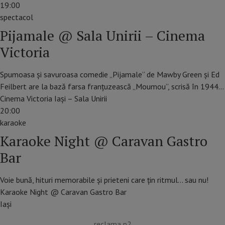
19:00
spectacol
Pijamale @ Sala Unirii – Cinema
Victoria
Spumoasa și savuroasa comedie „Pijamale” de Mawby Green și Ed
Feilbert are la bază farsa franțuzească „Moumou”, scrisă în 1944…
Cinema Victoria Iași – Sala Unirii
20:00
karaoke
Karaoke Night @ Caravan Gastro
Bar
Voie bună, hituri memorabile și prieteni care țin ritmul… sau nu!
Karaoke Night @ Caravan Gastro Bar
Iaşi
reclama p2