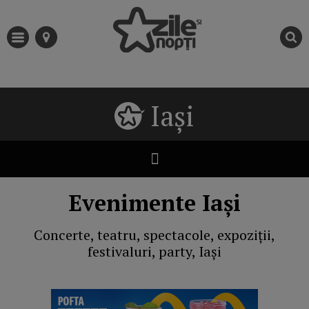
Iași
Evenimente Iași
Concerte, teatru, spectacole, expoziții,
festivaluri, party, Iași