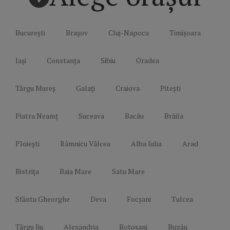
București
Brașov
Cluj-Napoca
Timișoara
Iași
Constanța
Sibiu
Oradea
Târgu Mureș
Galați
Craiova
Pitești
Piatra Neamț
Suceava
Bacău
Brăila
Ploiești
Râmnicu Vâlcea
Alba Iulia
Arad
Bistrița
Baia Mare
Satu Mare
Sfântu Gheorghe
Deva
Focșani
Tulcea
Târgu Jiu
Alexandria
Botoșani
Buzău