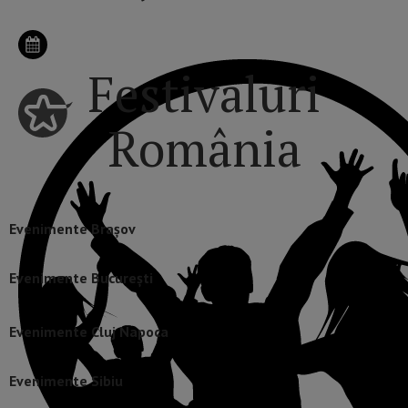
Festivaluri
România
Evenimente Brașov
Evenimente București
Evenimente Cluj Napoca
Evenimente Sibiu