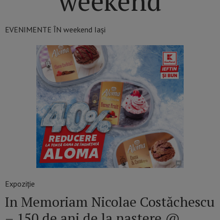
weekend
EVENIMENTE ÎN weekend Iași
Expoziție
In Memoriam Nicolae Costăchescu
– 150 de ani de la naștere @