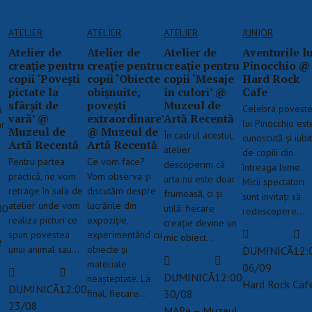
ATELIER
ATELIER
ATELIER
JUNIOR
Atelier de
Atelier de
Atelier de
Aventurile lu
creație pentru
creație pentru
creație pentru
Pinocchio @
copii ‘Povești
copii ‘Obiecte
copii ‘Mesaje
Hard Rock
pictate la
obișnuite,
în culori’ @
Cafe
sfârșit de
povești
Muzeul de
Celebra poveste
ă
vară’ @
extraordinare’
Artă Recentă
lui Pinocchio est
ar
Muzeul de
@ Muzeul de
În cadrul acestui,
cunoscută și iubi
Artă Recentă
Artă Recentă
atelier
de copiii din
Pentru partea
Ce vom face?
descoperim că
întreaga lume.
practică, ne vom
Vom observa și
arta nu este doar
Micii spectatori
retrage în sala de
discutăm despre
frumoasă, ci și
sunt invitați să
atelier unde vom
lucrările din
00
utilă: fiecare
redescopere…
realiza picturi ce
expoziție,
creație devine un
spun povestea
experimentând cu
mic obiect…
e
unui animal sau…
obiecte și
DUMINICĂ
12:
materiale
06/09
DUMINICĂ
12:00
neașteptate. La
Hard Rock Caf
DUMINICĂ
12:00
final, fiecare…
30/08
23/08
MARe – Muzeul