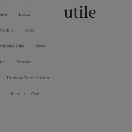
utile
eava
Bacău
ba Iulia
Arad
Politică de
confidențialitate
ntu Gheorghe
Deva
Termeni și
Condiții
ria
Botoșani
Mediakit Zile si
Nopti
Contact
Drobeta-Turnu Severin
Miercurea-Ciuc