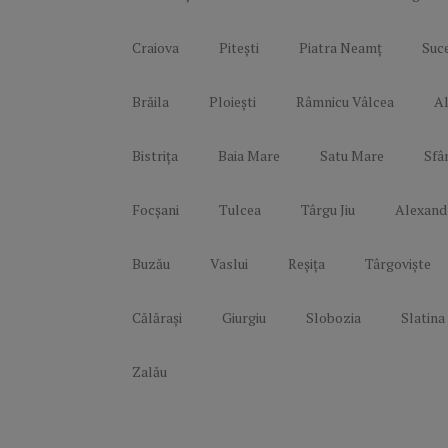
Craiova
Pitești
Piatra Neamț
Suc
Brăila
Ploiești
Râmnicu Vâlcea
Al
Bistrița
Baia Mare
Satu Mare
Sfâ
Focșani
Tulcea
Târgu Jiu
Alexand
Buzău
Vaslui
Reșița
Târgoviște
Călărași
Giurgiu
Slobozia
Slatina
Zalău