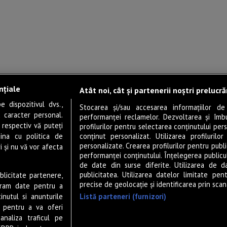
nțiale
Atât noi, cât și partenerii noștri prelucr
 dispozitivul dvs.,
Stocarea și/sau accesarea informațiilor de
u caracter personal.
performanței reclamelor. Dezvoltarea și îmbună
 respectiv vă puteți
profilurilor pentru selectarea conținutului pers
ina cu politica de
conținut personalizat. Utilizarea profilurilor
personalizate. Crearea profilurilor pentru publ
i și nu vă vor afecta
performanței conținutului. Înțelegerea publiculu
de date din surse diferite. Utilizarea de d
publicitatea. Utilizarea datelor limitate pen
ublicitate partenere,
precise de geolocație și identificarea prin scana
ucram date pentru a
Listă parteneri (furnizori)
nutul si anunturile
., pentru a va oferi
analiza traficul pe