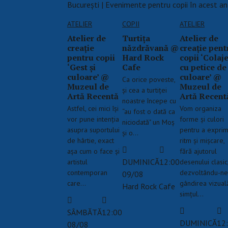
București | Evenimente pentru copii în acest an
ATELIER
COPII
ATELIER
Atelier de
Turtița
Atelier de
creație
năzdrăvană @
creație pent
pentru copii
Hard Rock
copii ‘Colaj
‘Gest și
Cafe
cu petice de
culoare’ @
culoare’ @
Ca orice poveste,
Muzeul de
Muzeul de
și cea a turtiței
Artă Recentă
Artă Recent
noastre începe cu
Astfel, cei mici își
Vom organiza
“au fost o dată ca
vor pune intenția
forme și culori
niciodată" un Moș
asupra suportului
pentru a expri
și o…
de hârtie, exact
ritm și mișcare,
așa cum o face și
fără ajutorul
DUMINICĂ
12:00
artistul
desenului clasic
contemporan
dezvoltându-ne
09/08
care…
gândirea vizuală
Hard Rock Cafe
simțul…
SÂMBĂTĂ
12:00
DUMINICĂ
12
08/08