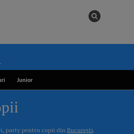
i
ri
Junior
pii
ri, party pentru copii din
București
.