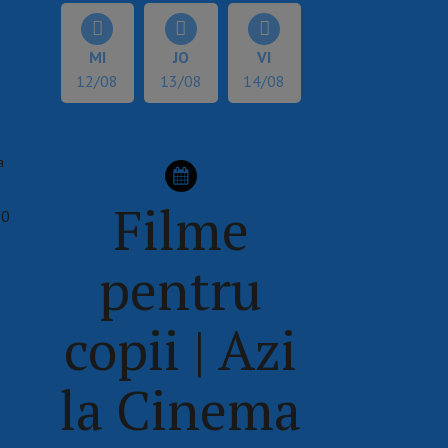
MI
JO
VI
12/08
13/08
14/08
a
Filme
00
pentru
copii | Azi
la Cinema