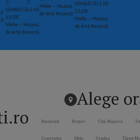
SÂMBĂTĂ
12:00
MARe – Muzeul
SÂMBĂTĂ
12:00
22/08
ul
de Artă Recentă
15/08
MARe – Muzeul
tă
MARe – Muzeul
de Artă Recentă
de Artă Recentă
Alege or
ti.ro
București
Brașov
Cluj-Napoca
Ti
Constanța
Sibiu
Oradea
Târgu Mu