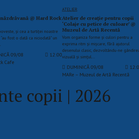
ATELIER
a năzdrăvană @ Hard Rock
Atelier de creație pentru copii
‘Colaje cu petice de culoare’ @
Muzeul de Artă Recentă
oveste, și cea a turtiței noastre
Vom organiza forme și culori pentru a
“au fost o dată ca niciodată" un
exprima ritm și mișcare, fără ajutorul
…
desenului clasic, dezvoltându-ne gândire
ICĂ 09/08
12:00
vizuală și simțul…
ck Cafe
DUMINICĂ 09/08
12:
MARe – Muzeul de Artă Recentă
te copii | 2026