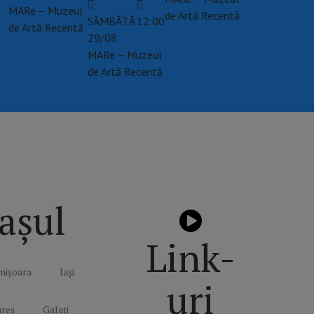
MARe – Muzeul
de Artă Recentă
SÂMBĂTĂ
12:00
de Artă Recentă
29/08
MARe – Muzeul
de Artă Recentă
așul
Link-
mișoara
Iași
uri
reș
Galați