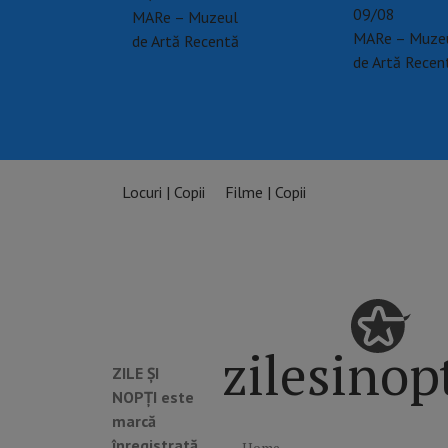
09/08
MARe – Muzeul
MARe – Muze
de Artă Recentă
de Artă Recen
Locuri | Copii
Filme | Copii
zilesinop
ZILE ȘI
NOPȚI este
marcă
înregistrată.
Home