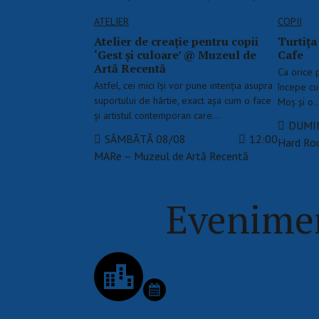
ATELIER
COPII
Atelier de creație pentru copii
Turtiț
‘Gest și culoare’ @ Muzeul de
Cafe
Artă Recentă
Ca orice p
Astfel, cei mici își vor pune intenția asupra
începe cu 
suportului de hârtie, exact așa cum o face
Moș și o
și artistul contemporan care…
DUMIN
SÂMBĂTĂ 08/08
12:00
Hard Ro
MARe – Muzeul de Artă Recentă
Evenimen