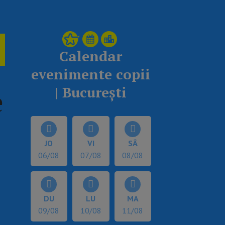
Calendar
evenimente copii
| București
e
JO
VI
SÂ
06/08
07/08
08/08
DU
LU
MA
09/08
10/08
11/08