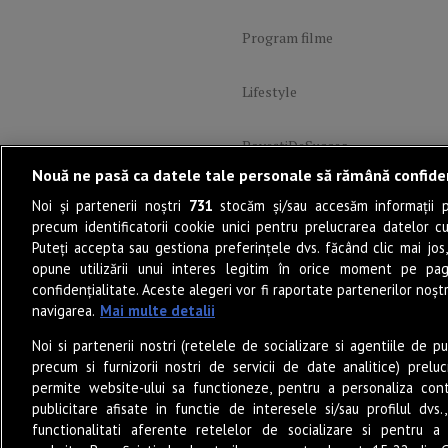
Program filme
Lifestyle
PoveștiDeSucces
Nouă ne pasă ca datele tale personale să rămână confide
Muzică
Noi și partenerii noștri
731
stocăm și/sau accesăm informații pe
precum identificatorii cookie unici pentru prelucrarea datelor c
Puteți accepta sau gestiona preferințele dvs. făcând clic mai jos,
Sunete Live
opune utilizării unui interes legitim în orice moment pe pag
confidențialitate. Aceste alegeri vor fi raportate partenerilor noștr
Eat & Drink
navigarea.
Mai multe detalii
Noi si partenerii nostri (retelele de socializare si agentiile de p
POP-UP Stories
precum si furnizorii nostri de servicii de date analitice) prel
permite website-ului sa functioneze, pentru a personaliza conti
publicitare afisate in functie de interesele si/sau profilul dvs
Junior
functionalitati aferente retelelor de socializare si pentru a 