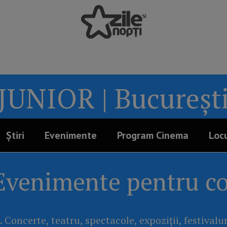
JUNIOR | Bucureșt
Știri
Evenimente
Program Cinema
Locu
Evenimente pentru co
. Concerte, teatru, spectacole, expoziții, festivalu