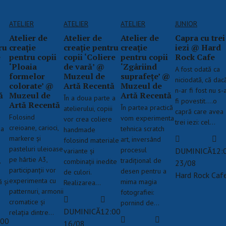
ATELIER
ATELIER
ATELIER
JUNIOR
Atelier de
Atelier de
Atelier de
Capra cu trei
ru
creație
creație pentru
creație
iezi @ Hard
e
pentru copii
copii ‘Coliere
pentru copii
Rock Cafe
‘Ploaia
de vară’ @
‘Zgâriind
A fost odată ca
formelor
Muzeul de
suprafețe’ @
niciodată, că dac
colorate’ @
Artă Recentă
Muzeul de
n-ar fi fost nu s-
ă
Muzeul de
Artă Recentă
În a doua parte a
fi povestit....o
Artă Recentă
​În partea practică
atelierului, copiii
capră care avea
Folosind
vom experimenta
vor crea coliere
trei iezi: cel…
creioane, carioci,
ma
tehnica scratch
handmade
markere și
art, inversând
folosind materiale
pasteluri uleioase
procesul
DUMINICĂ
12:
variante și
pe hârtie A3,
,
tradițional de
combinații inedite
23/08
participanții vor
desen pentru a
de culori.
Hard Rock Caf
experimenta cu
 și
mima magia
Realizarea…
patternuri, armonii
fotografiei:
cromatice și
pornind de…
DUMINICĂ
12:00
relația dintre…
:00
16/08