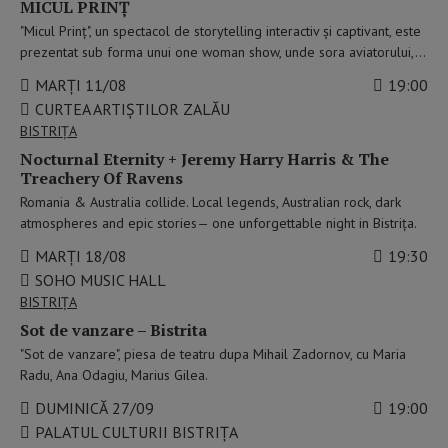
MICUL PRINȚ
"Micul Prinț", un spectacol de storytelling interactiv și captivant, este
prezentat sub forma unui one woman show, unde sora aviatorului,…
MARȚI 11/08
19:00
CURTEA ARTIȘTILOR ZALĂU
BISTRIŢA
Nocturnal Eternity + Jeremy Harry Harris & The
Treachery Of Ravens
Romania & Australia collide. Local legends, Australian rock, dark
atmospheres and epic stories— one unforgettable night in Bistrița.
MARȚI 18/08
19:30
SOHO MUSIC HALL
BISTRIŢA
Sot de vanzare – Bistrita
"Sot de vanzare", piesa de teatru dupa Mihail Zadornov, cu Maria
Radu, Ana Odagiu, Marius Gilea.
DUMINICĂ 27/09
19:00
PALATUL CULTURII BISTRIȚA