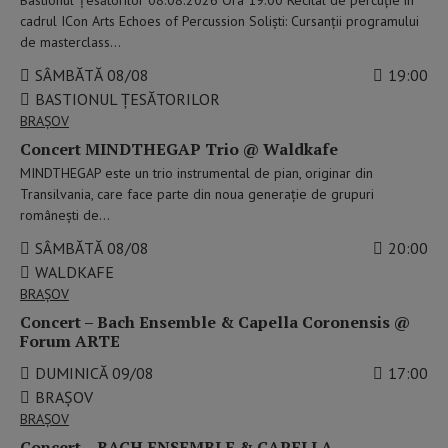
cadrul ICon Arts Echoes of Percussion Soliști: Cursanții programului
de masterclass…
SÂMBĂTĂ 08/08
19:00
BASTIONUL ȚESĂTORILOR
BRAŞOV
Concert MINDTHEGAP Trio @ Waldkafe
MINDTHEGAP este un trio instrumental de pian, originar din
Transilvania, care face parte din noua generație de grupuri
românești de…
SÂMBĂTĂ 08/08
20:00
WALDKAFE
BRAŞOV
Concert – Bach Ensemble & Capella Coronensis @
Forum ARTE
DUMINICĂ 09/08
17:00
BRAȘOV
BRAŞOV
Concert – BACH ENSEMBLE & CAPELLA