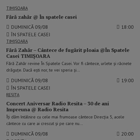
TIMIŞOARA
Fără zahăr @ În spatele casei
DUMINICĂ 09/08
18:00
ÎN SPATELE CASEI
TIMIŞOARA
Fără Zahăr – Cântece de fugărit ploaia @În Spatele
Casei TIMIŞOARA
Fără Zahăr revine În Spatele Casei. Vor fi cântece, urlete şi răcnete
drăguţe. Dacă eşti nor, te vei speria şi…
DUMINICĂ 09/08
19:00
ÎN SPATELE CASEI
REȘIȚA
Concert Aniversar Radio Resita – 30 de ani
Impreuna @ Radio Resita
Îți dăm întâlnire cu cele mai frumoase cântece Direcția 5, acele
cântece cu care ai crescut și pe care nu…
DUMINICĂ 09/08
20:00