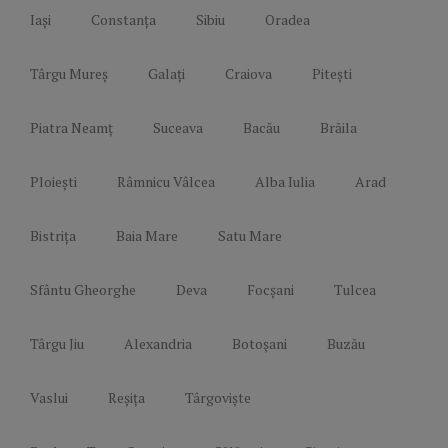
Iași
Constanța
Sibiu
Oradea
Târgu Mureș
Galați
Craiova
Pitești
Piatra Neamț
Suceava
Bacău
Brăila
Ploiești
Râmnicu Vâlcea
Alba Iulia
Arad
Bistrița
Baia Mare
Satu Mare
Sfântu Gheorghe
Deva
Focșani
Tulcea
Târgu Jiu
Alexandria
Botoșani
Buzău
Vaslui
Reșița
Târgoviște