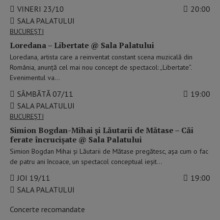
VINERI 23/10
20:00
SALA PALATULUI
BUCUREŞTI
Loredana – Libertate @ Sala Palatului
Loredana, artista care a reinventat constant scena muzicală din
România, anunță cel mai nou concept de spectacol: „Libertate”.
Evenimentul va…
SÂMBĂTĂ 07/11
19:00
SALA PALATULUI
BUCUREŞTI
Simion Bogdan-Mihai și Lăutarii de Mătase – Căi
ferate încrucișate @ Sala Palatului
Simion Bogdan Mihai și Lăutarii de Mătase pregătesc, așa cum o fac
de patru ani încoace, un spectacol conceptual ieșit…
JOI 19/11
19:00
SALA PALATULUI
Concerte recomandate