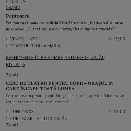
REȘIȚA
ORADEA
Pețitoarea
Pețitoarea 𝐎 𝐧𝐨𝐮𝐚̆ 𝐜𝐨𝐦𝐞𝐝𝐢𝐞 𝐥𝐚 𝐓𝐑𝐌! 𝐏𝐫𝐞𝐦𝐢𝐞𝐫𝐚 „𝐏𝐞𝐭̦𝐢𝐭𝐨𝐚𝐫𝐞𝐚” 𝐚 𝐢𝐧𝐭𝐫𝐚𝐭
𝐢̂𝐧 𝐯𝐚̂𝐧𝐳𝐚𝐫𝐞! „Quant’è bella giovinezza, Che si fugge tuttavia! Chi…
VINERI 14/08
19:00
TEATRUL REGINA MARIA
EVENIMENTE ÎN BAIA MARE, SATU MARE, ZALĂU,
BISTRIȚA
ZALĂU
CERC DE TEATRU PENTRU COPII – ORAȘUL ÎN
CARE ÎNCAPE TOATĂ LUMEA
Cerc de teatru pentru copii - Orașului în care încape toată lumea. Un
cerc de teatru în care copiii creează…
LUNI 10/08
18:00
CURTEA ARTIȘTILOR ZALĂU
ZALĂU