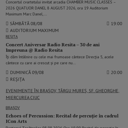
Concertul cvartetului invitat arcadia CHAMBER MUSIC CLASSES –
2026 QUATUOR DANEL 8 AUGUST 2026, ora 19 Auditorium
Maximum Marc Danel,…
SÂMBĂTĂ 08/08
19:00
AUDITORIUM MAXIMUM
REȘIȚA
Concert Aniversar Radio Resita – 30 de ani
Impreuna @ Radio Resita
Îți dăm întâlnire cu cele mai frumoase cântece Direcția 5, acele
cântece cu care ai crescut și pe care nu…
DUMINICĂ 09/08
20:00
REȘIȚA
EVENIMENTE ÎN BRAȘOV, TÂRGU MUREȘ, SF. GHEORGHE,
MIERCUREA CIUC
BRAŞOV
Echoes of Percussion: Recital de percuție în cadrul
ICon Arts
Bastionul Țesătorilor 08.08.2026 Ora 19.00 Recital de percuție în