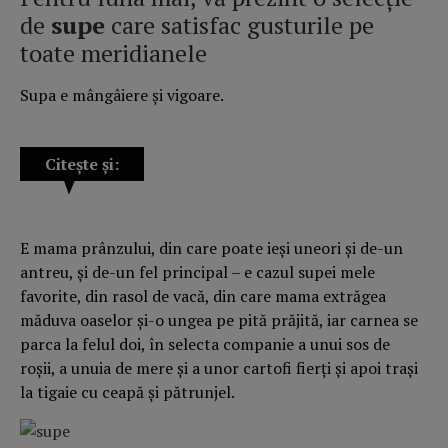
de
supe
care satisfac gusturile pe
toate meridianele
Supa e mângâiere și vigoare.
Citește și:
E mama prânzului, din care poate ieși uneori și de-un
antreu, și de-un fel principal – e cazul supei mele
favorite, din rasol de vacă, din care mama extrăgea
măduva oaselor și-o ungea pe pită prăjită, iar carnea se
parca la felul doi, în selecta companie a unui sos de
roșii, a unuia de mere și a unor cartofi fierți și apoi trași
la tigaie cu ceapă și pătrunjel.