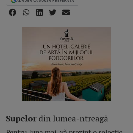
ADAUGĂ CA SURSĂ PREFERATĂ
Supelor
din lumea-ntreagă
Pentru luna mai, vă prezint o selecție