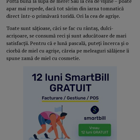
Poftă bună la supa de mere! Sau la cea de vișine – poate
apar mai repede, dacă tot sărim din iarna tomnatică
direct într-o primăvară toridă. Ori la cea de agrișe.
Toate sunt sățioase, căci se fac cu rântaș, dulci-
acrișoare, se consumă reci și sunt aducătoare de mari
satisfacții. Pentru că e lună pascală, puteți încerca și o
ciorbă de miel cu agrișe, căreia pe meleaguri sălăjene îi
spune zamă de miel cu cosmetie.