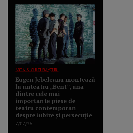
ARTĂ & CULTURĂ/ȘTIRI
Eugen Jebeleanu montează
la unteatru „Bent”, una
dintre cele mai
importante piese de
teatru contemporan
despre iubire și persecuție
7/07/26