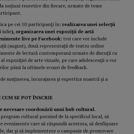
nda noțiuni teoretice din fiecare, urmate de teme
articipant.
lica pe cei 10 participanți în:
realizarea unei selecții
 iulie
), organizarea unei expoziții de artă
enimente live pe Facebook:
trei care vor include
uții (august), două reprezentații de teatru online
nimente de lectură contemporană urmate de discuții cu
 al expoziției de arte vizuale, pe care adolescenții o vor
rărilor până la ultimele ecouri de feedback.
e susținerea, încurajarea și expertiza noastră și a
I CUM SE POT ÎNSCRIE
e necesare coordonării unui hub cultural.
 program cultural pornind de la specificul local, să
eeze evenimente care să răspundă acestora, să desfășoare
nale, dar și să implementeze o campanie de promovare