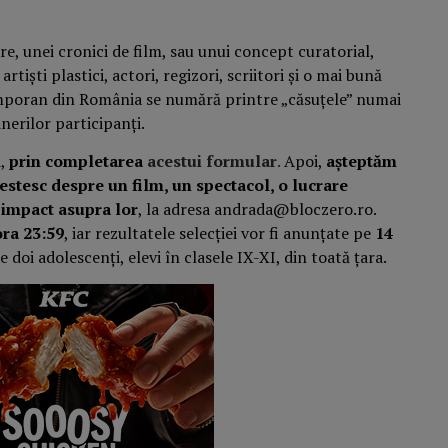
are, unei cronici de film, sau unui concept curatorial,
tiști plastici, actori, regizori, scriitori și o mai bună
emporan din România se numără printre „căsuțele” numai
inerilor participanți.
i,
prin completarea
acestui formular
.
Apoi,
așteptăm
estesc despre un film, un spectacol, o lucrare
n impact asupra lor
, la adresa andrada@bloczero.ro.
ora 23:59
, iar rezultatele selecției vor fi anunțate pe
14
doi adolescenți, elevi în clasele IX-XI, din toată țara.