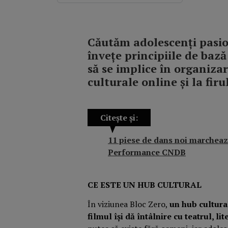
Căutăm adolescenți pasion
învețe principiile de baz
să se implice în organiza
culturale online și la firu
Citește și:
11 piese de dans noi marcheaz
Performance CNDB
CE ESTE UN HUB CULTURAL
În viziunea Bloc Zero,
un hub cultural
filmul își dă întâlnire cu teatrul, lit