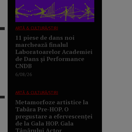
ARTĂ & CULTURĂ/ȘTIRI
11 piese de dans noi
marchează finalul
Laboratoarelor Academiei
de Dans și Performance
CNDB
6/08/26
ARTĂ & CULTURĂ/ȘTIRI
Metamorfoze artistice la
Tabăra Pre-HOP. O
pregustare a efervescenței
de la Gala HOP. Gala
Tânărului Actor