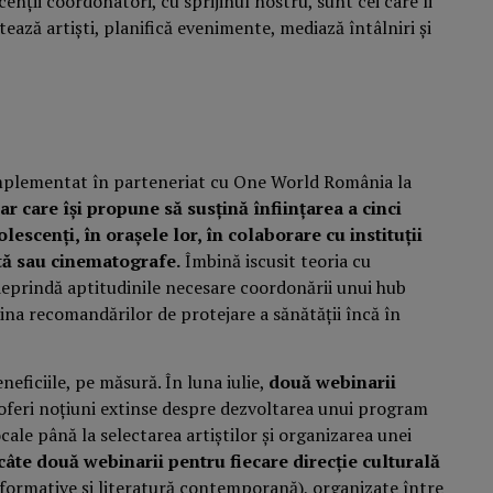
enții coordonatori, cu sprijinul nostru, sunt cei care îi
tează artiști, planifică evenimente, mediază întâlniri și
implementat în parteneriat cu One World România la
ar care își propune să susțină înființarea a cinci
escenți, în orașele lor, în colaborare cu instituții
rtă sau cinematografe.
Îmbină iscusit teoria cu
ă deprindă aptitudinile necesare coordonării unui hub
cina recomandărilor de protejare a sănătății încă în
eficiile, pe măsură. În luna iulie,
două webinarii
oferi noțiuni extinse despre dezvoltarea unui program
ocale până la selectarea artiștilor și organizarea unei
câte două webinarii pentru fiecare direcție culturală
rformative și literatură contemporană), organizate între