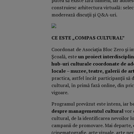
putea să existe fără oameni, iar adolesc
construiesc arhitectura virtuală: selec
moderează discuții și Q&A-uri.
CE ESTE „COMPAS CULTURAL”
Coordonat de Asociația Bloc Zero și 
Școală, este
un proiect interdisciplin
hub-uri culturale coordonate de adol
locale – muzee, teatre, galerii de a
practica, astfel încât participanții s
cultural, în primă fază online, din pri
vigoare.
Programul prevăzut este intens, iar ben
despre managementul cultural
vor 
cultural, de la identificarea nevoilor l
campanii de promovare. Mai departe,
(cinematografie, arte vizuale, arte pe