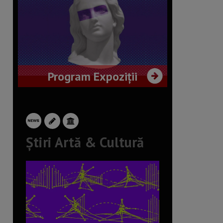
Program Expoziții
Știri Artă & Cultură