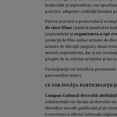
lunile iulie și septembrie, vor aprofu
practice, adaptate realității fiecărui p
Partea practică a proiectului îi va imp
de cinci filme
(până la jumătatea lunii
(septembrie) și
organizarea a opt ev
proiecții de film online urmate de disc
urmate de discuții (august), două eve
autorii (septembrie), dar și un vernisaj
pregăti de la selecția artiștilor și luc
Participanții vor beneficia permanent d
partenerilor noștri.
CE VOR ÎNVĂȚA PARTICIPANȚII Ș
Compas Cultural dezvoltă abilitățil
Adolescenții vor învăța să dezvolte un
identifice nevoile publicului și să cr
o cercetare a ofertei culturale națio