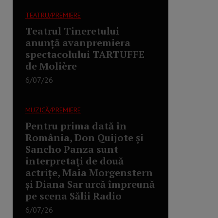
TEATRU/PREMIERE
Teatrul Tineretului
anunță avanpremiera
spectacolului TARTUFFE
de Molière
6/07/26
MUZICĂ/PREMIERE
Pentru prima dată în
România, Don Quijote și
Sancho Panza sunt
interpretați de două
actrițe, Maia Morgenstern
și Diana Sar urcă împreună
pe scena Sălii Radio
6/07/26